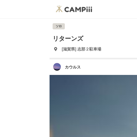
ソロ
リターンズ
[滋賀県] 志那２駐車場
カウルス