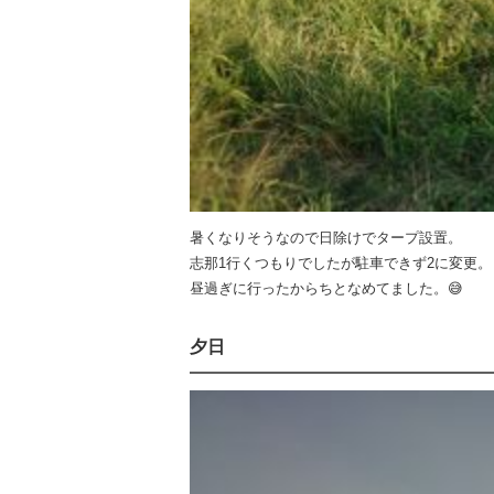
暑くなりそうなので日除けでタープ設置。
志那1行くつもりでしたが駐車できず2に変更。
昼過ぎに行ったからちとなめてました。😅
夕日