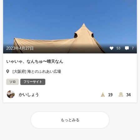
2023年4月27日
53
7
いゃいゃ、なんちゅ〜晴天なん
[大阪府] 海とのふれあい広場
ソロ
フリーサイト
かいしょう
19
34
もっとみる