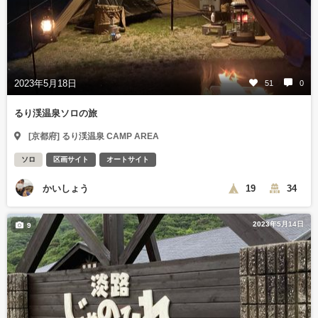
2023年5月18日
51
0
るり渓温泉ソロの旅
[京都府] るり渓温泉 CAMP AREA
ソロ
区画サイト
オートサイト
かいしょう
19
34
2023年5月14日
9