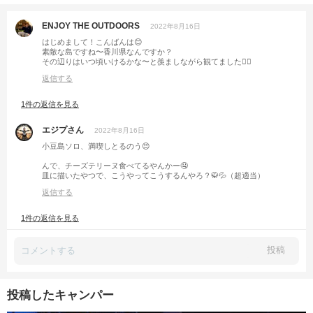
ENJOY THE OUTDOORS
2022年8月16日
はじめまして！こんばんは😊
素敵な島ですね〜香川県なんですか？
その辺りはいつ頃いけるかな〜と羨ましながら観てました👍🏼
返信する
1件の返信を見る
エジプさん
2022年8月16日
小豆島ソロ、満喫しとるのう😍
んで、チーズテリーヌ食べてるやんかー🤤
皿に描いたやつで、こうやってこうするんやろ？🥋💦（超適当）
返信する
1件の返信を見る
投稿
投稿したキャンパー