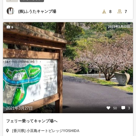
(株)ふうたキャンプ場
8
7
2023年2月22日
6
2021年3月27日
50
3
フェリー乗ってキャンプ場へ
[香川県] 小豆島オートビレッジYOSHIDA