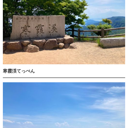
寒霞渓てっぺん