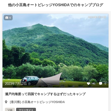
他の小豆島オートビレッジYOSHIDAでのキャンプブログ
2023年7月17日
6
2023年7月12日
46
0
瀬戸内海渡って四国でキャンプするはずだったキャンプ
[香川県] 小豆島オートビレッジYOSHIDA
ソロ
フリーサイト