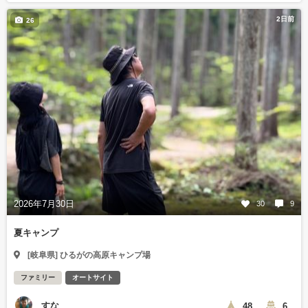
2日前
26
2026年7月30日
30
9
夏キャンプ
[岐阜県] ひるがの高原キャンプ場
ファミリー
オートサイト
すな
48
6