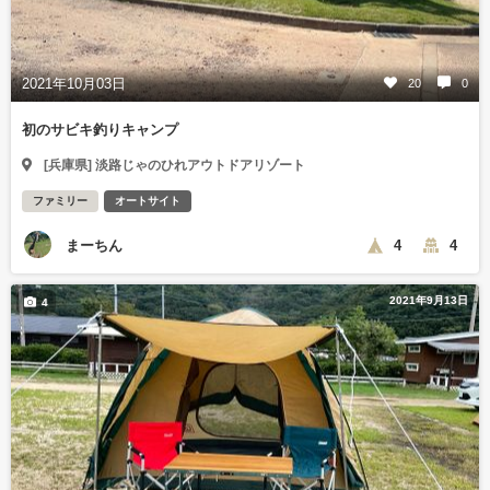
2021年10月03日
20
0
初のサビキ釣りキャンプ
[兵庫県] 淡路じゃのひれアウトドアリゾート
ファミリー
オートサイト
まーちん
4
4
2021年9月13日
4