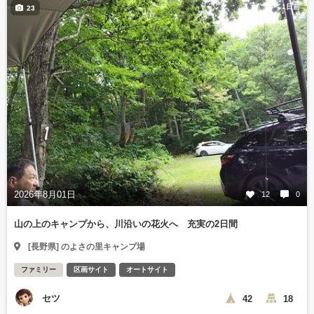
1日前
23
2026年8月01日
12
0
山の上のキャンプから、川沿いの花火へ 充実の2日間
[長野県] のよさの里キャンプ場
ファミリー
区画サイト
オートサイト
セツ
42
18