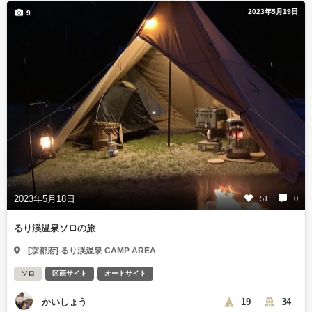
2023年5月19日
9
2023年5月18日
51
0
るり渓温泉ソロの旅
[京都府] るり渓温泉 CAMP AREA
ソロ
区画サイト
オートサイト
かいしょう
19
34