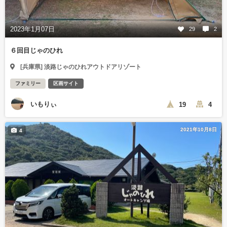
2023年1月07日
29
2
６回目じゃのひれ
[兵庫県] 淡路じゃのひれアウトドアリゾート
ファミリー
区画サイト
いもりぃ
19
4
2021年10月8日
4