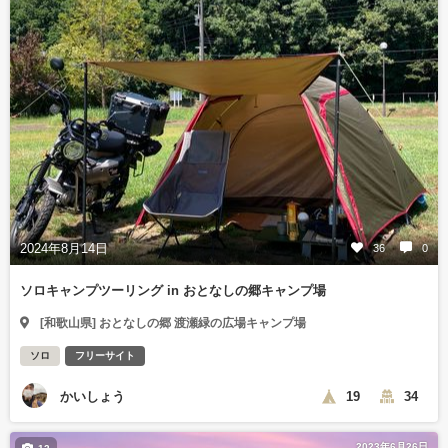
2024年8月14日
36
0
ソロキャンプツーリング in おとなしの郷キャンプ場
[和歌山県] おとなしの郷 渡瀬緑の広場キャンプ場
ソロ
フリーサイト
かいしょう
19
34
2023年6月26日