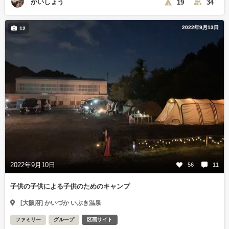
かいしょう
19
34
2022年9月13日
12
2022年9月10日
56
11
子供の子供による子供のためのキャンプ
[大阪府] かいづか いぶき温泉
ファミリー
グループ
区画サイト