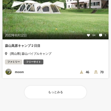
2022年8月12日
64
3
蒜山高原キャンプ２日目
[岡山県] 蒜山バイブルキャンプ
ファミリー
フリーサイト
moon
46
70
もっとみる