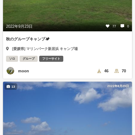
2022年9月23日
77
0
秋のグループキャンプ🏕
[愛媛県] マリンパーク新居浜 キャンプ場
ソロ
グループ
フリーサイト
moon
46
70
2022年8月29日
13