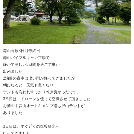
蒜山高原3日目最終日
蒜山バイブルキャンプ場で
静かで涼しい3日間を過ごす事が
出来ました
2泊目の夜中は凄い雨が降ってきましたが
朝になると 天気も良くなり
テントも洗われすっかり乾き良かったです。
3日目は ドローンを使って空撮させて頂きました
お隣の中蒜山オートキャンプ場も沢山テントが
ありました
3日目は、すぐ近くの塩釜冷水へ
行ってきました。