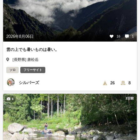
2026年8月06日
16
1
雲の上でも暑いものは暑い。
[長野県] 唐松岳
ソロ
フリーサイト
シルバーズ
26
8
2日前
6