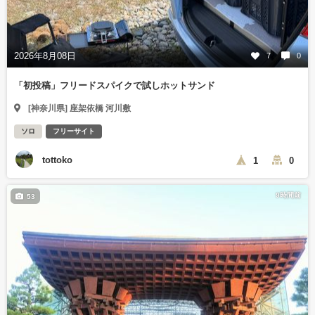
2026年8月08日
7
0
「初投稿」フリードスパイクで試しホットサンド
[神奈川県] 座架依橋 河川敷
ソロ
フリーサイト
tottoko
1
0
9時間前
53