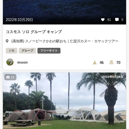
2022年10月29日
61
0
コスモス ソロ グループ キャンプ
[高知県] スノーピークかわの駅おち｜仁淀川カヌー・カヤックツアー
ソロ
グループ
フリーサイト
moon
46
70
2022年9月28日
15