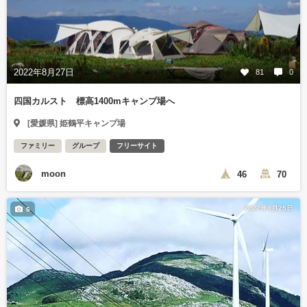
2022年8月27日
81
0
四国カルスト 標高1400mキャンプ場へ
[愛媛県] 姫鶴平キャンプ場
ファミリー
グループ
フリーサイト
moon
46
70
2022年8月25日
6