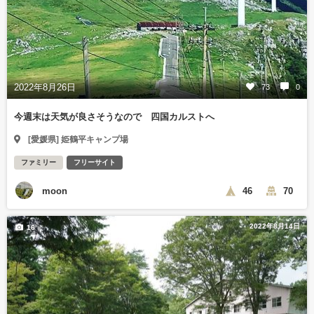
2022年8月26日
73
0
今週末は天気が良さそうなので 四国カルストへ
[愛媛県] 姫鶴平キャンプ場
ファミリー
フリーサイト
moon
46
70
2022年8月14日
16