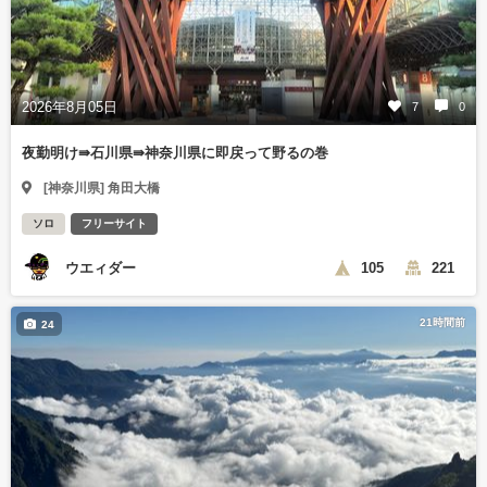
2026年8月05日
7
0
夜勤明け⇛石川県⇛神奈川県に即戻って野るの巻
[神奈川県] 角田大橋
ソロ
フリーサイト
ウエィダー
105
221
21時間前
24