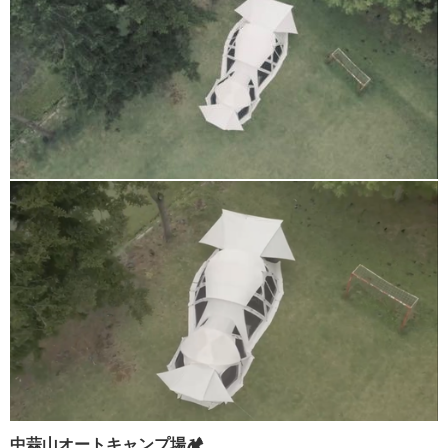
中蒜山オートキャンプ場🏕