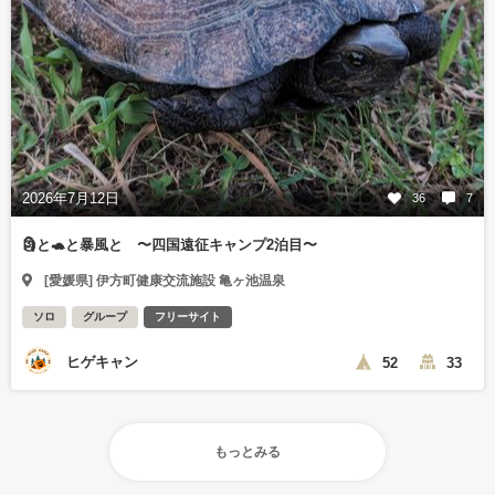
2026年7月12日
36
7
🗿と🐢と暴風と 〜四国遠征キャンプ2泊目〜
[愛媛県] 伊方町健康交流施設 亀ヶ池温泉
ソロ
グループ
フリーサイト
ヒゲキャン
52
33
もっとみる