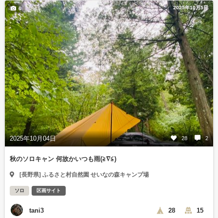
2025年10月5日
6
2025年10月04日
28
2
秋のソロキャン 何故かいつも雨(≧∇≦)
[長野県] ふるさと村自然園 せいなの森キャンプ場
ソロ
区画サイト
tani3
28
15