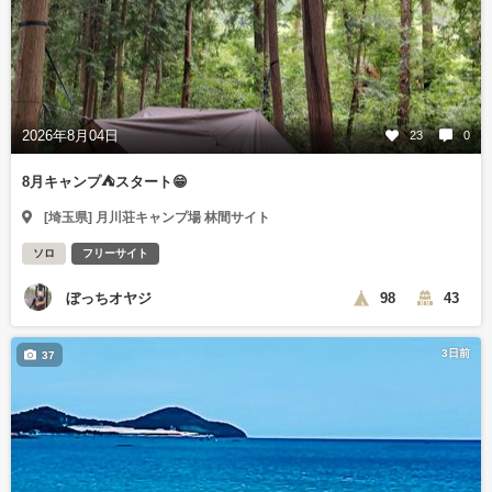
2026年8月04日
23
0
8月キャンプ⛺️スタート😁
[埼玉県] 月川荘キャンプ場 林間サイト
ソロ
フリーサイト
ぼっちオヤジ
98
43
3日前
37