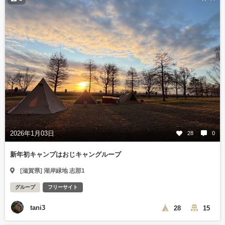
2026年1月03日
28
0
新年初キャンプはおじキャングループ
[滋賀県] 湖岸緑地 志那1
グループ
フリーサイト
tani3
28
15