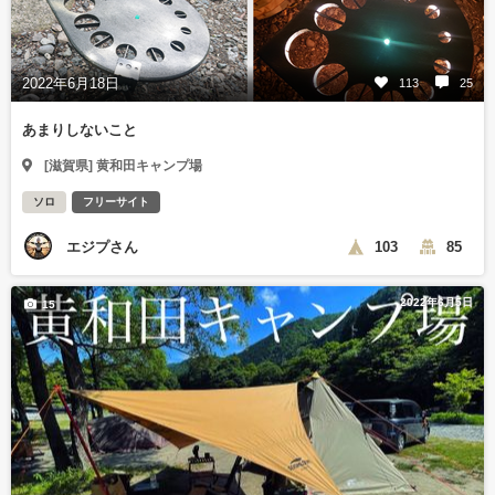
2022年6月18日
113
25
あまりしないこと
[滋賀県] 黄和田キャンプ場
ソロ
フリーサイト
エジプさん
103
85
2022年6月5日
15