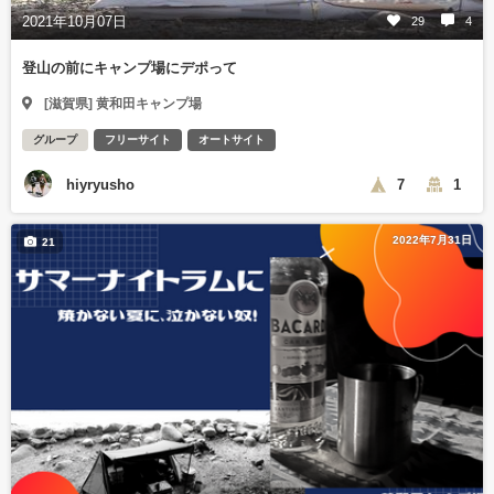
2021年10月07日
29
4
登山の前にキャンプ場にデポって
[滋賀県] 黄和田キャンプ場
グループ
フリーサイト
オートサイト
hiyryusho
7
1
2022年7月31日
21