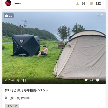
ke-n
66
122
3日前
16
2026年8月01日
24
0
酔い子が集う毎年恒例イベント
[秋田県] 秋田県
グループ