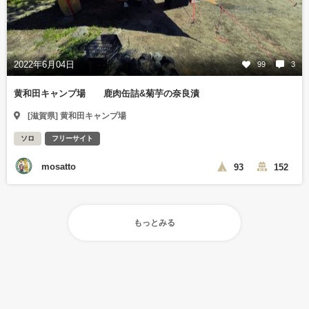
2022年6月04日
99
3
黄和田キャンプ場 鹿肉缶詰&菊芋の奈良漬
[滋賀県] 黄和田キャンプ場
ソロ
フリーサイト
mosatto
93
152
もっとみる