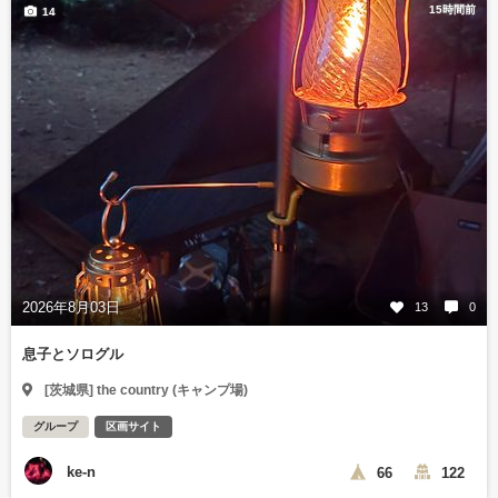
15時間前
14
2026年8月03日
13
0
息子とソログル
[茨城県] the country (キャンプ場)
グループ
区画サイト
ke-n
66
122