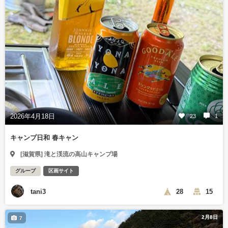
2026年4月18日
23
1
キャンプ日和 春キャン
[滋賀県] 滝と渓流の高山キャンプ場
グループ
区画サイト
tani3
28
15
2月8日
7