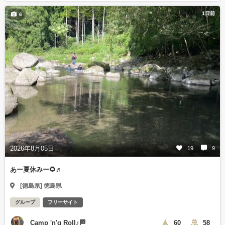
1日前
6
2026年8月05日
19
9
あー夏休みー🌻♬
[徳島県] 徳島県
グループ
フリーサイト
Camp 'n'g Roll♪🏁
60
58