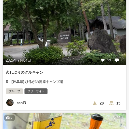
2026年7月04日
23
0
久しぶりのグルキャン
[岐阜県] ひるがの高原キャンプ場
グループ
フリーサイト
tani3
28
15
4月19日
7