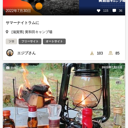
2022年7月30日
115
36
サマーナイトラムに
[滋賀県] 黄和田キャンプ場
ソロ
フリーサイト
オートサイト
エジプさん
103
85
2022年7月11日
7