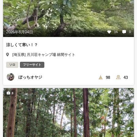
2026年8月04日
16
0
涼しくて寒い！？
[埼玉県] 月川荘キャンプ場 林間サイト
ソロ
フリーサイト
ぼっちオヤジ
98
43
2日前
3