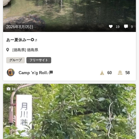
2026年8月05日
19
9
あー夏休みー🌻♬
[徳島県] 徳島県
グループ
フリーサイト
Camp 'n'g Roll♪🏁
60
58
1日前
10