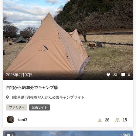
2026年2月07日
23
0
自宅から約30分でキャンプ場
[岐阜県] 羽根谷だんだん公園キャンプサイト
ファミリー
区画サイト
tani3
28
15
1月5日
4