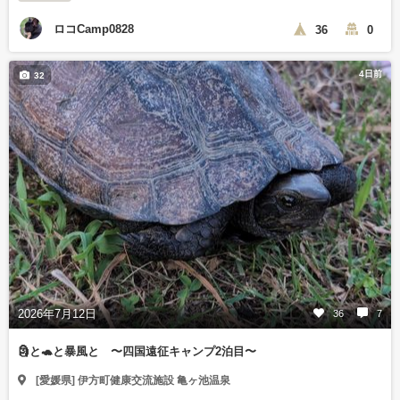
ロコCamp0828
36
0
4日前
32
2026年7月12日
36
7
🗿と🐢と暴風と 〜四国遠征キャンプ2泊目〜
[愛媛県] 伊方町健康交流施設 亀ヶ池温泉