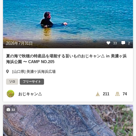
2026年7月31日
33
2
夏の海で秋穂の特産品を堪能する旨いものおじキャン△ in 美濃ヶ浜
海浜公園 〜 CAMP NO.205
[山口県] 美濃ケ浜海浜広場
ソロ
フリーサイト
おじキャン△
211
74
4日前
32