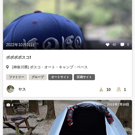
2022年10月01日
40
0
ボボボボスコ❗️
[神奈川県] ボスコ・オート・キャンプ・ベース
ファミリー
グループ
オートサイト
区画サイト
ヤス
10
1
2022年7月10日
4