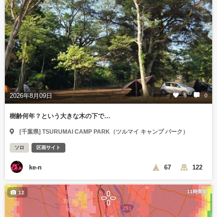
2026年8月09日
5
0
樹齢何年？という大きな木の下で…
[千葉県] TSURUMAI CAMP PARK（ツルマイ キャンプ パーク）
ソロ
区画サイト
ke-n
67
122
11時間前
12