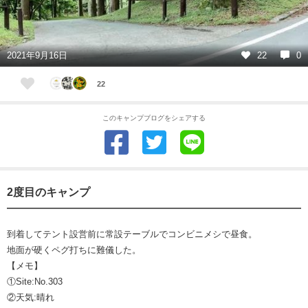
2021年9月16日
22
0
22
このキャンプブログをシェアする
2度目のキャンプ
到着してテント設営前に常設テーブルでコンビニメシで昼食。
地面が硬くペグ打ちに難儀した。
【メモ】
①Site:No.303
②天気:晴れ