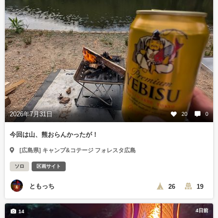
2026年7月31日
20
0
今回は山、熊おらんかったが！
[広島県] キャンプ&コテージ フォレスタ広島
ソロ
区画サイト
ともっち
26
19
4日前
14