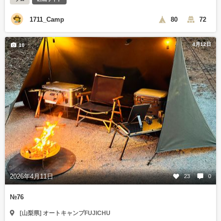
1711_Camp
80
72
4月12日
10
2026年4月11日
23
0
№76
[山梨県] オートキャンプFUJICHU