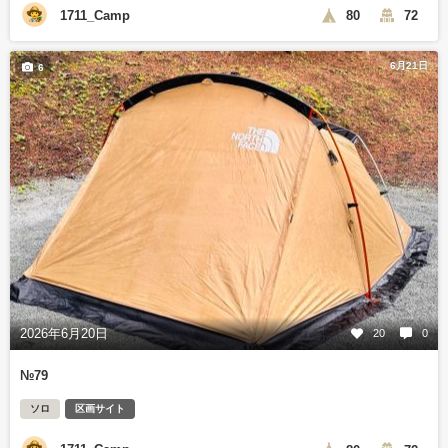
1711_Camp
80
72
6月21日
6
2026年6月20日
20
0
№79
ソロ
区画サイト