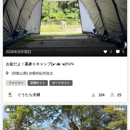
2026年8月08日
2
0
お盆だよ！墓参りキャンプ(๑ｰ🙏ｰ๑)ﾅﾑﾅﾑ
[和歌山県] 休暇村紀州加太
ファミリー
区画サイト
オートサイト
ぐうたら夫婦
104
25
8時間前
13