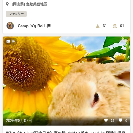
[岡山県] 倉敷美観地区
ファミリー
Camp 'n'g Roll♪🏁
61
61
1日前
30
2026年8月07日
18
0