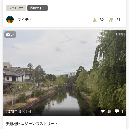
ファミリー
区画サイト
マイティ
32
21
1日前
14
2026年8月09日
19
2
美観地区→ジーンズストリート