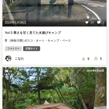
2026年6月06日
23
2
Vol.5 寒さを甘く見てた水遊びキャンプ
[神奈川県] ボスコ・オート・キャンプ・ベース
ファミリー
区画サイト
こなた
6
5
2023年9月18日
10