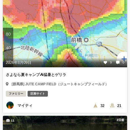
2026年8月09日
9
0
さよなら夏キャンプ⛺️猛暑とゲリラ
[群馬県] JUTE CAMP FIELD（ジュートキャンプフィールド）
ファミリー
区画サイト
マイティ
32
21
2日前
11