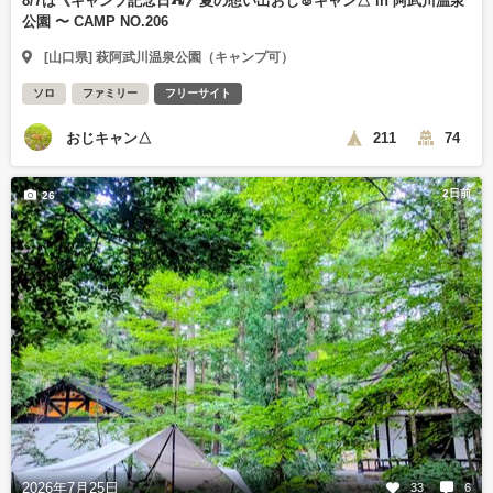
8/7は《キャンプ記念日⛺️》夏の想い出おじ🐰キャン△ in 阿武川温泉
公園 〜 CAMP NO.206
[山口県] 萩阿武川温泉公園（キャンプ可）
ソロ
ファミリー
フリーサイト
おじキャン△
211
74
2日前
26
2026年7月25日
33
6