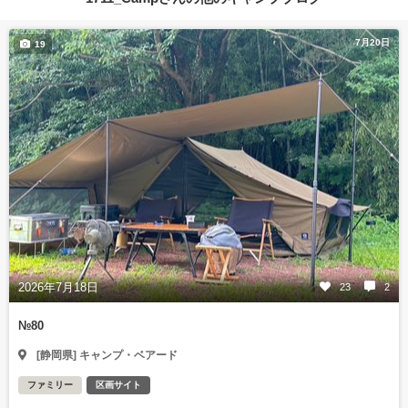
7月20日
19
2026年7月18日
23
2
№80
[静岡県] キャンプ・ベアード
ファミリー
区画サイト