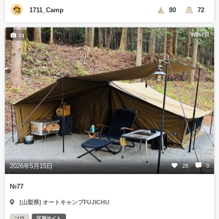
1711_Camp
80
72
5月17日
13
2026年5月15日
28
0
№77
[山梨県] オートキャンプFUJICHU
ソロ
区画サイト