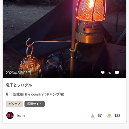
2026年8月03日
26
2
息子とソログル
[茨城県] the country (キャンプ場)
グループ
区画サイト
ke-n
67
122