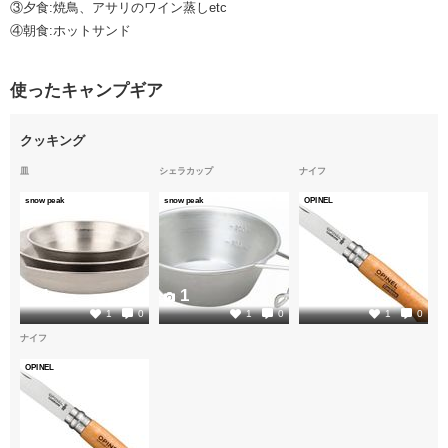
③夕食:焼鳥、アサリのワイン蒸しetc
④朝食:ホットサンド
使ったキャンプギア
クッキング
皿
シェラカップ
ナイフ
snow peak
snow peak
OPINEL
1
1
1
1
0
1
0
1
0
ナイフ
OPINEL