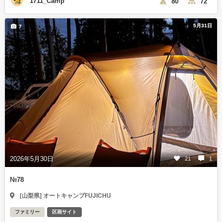
1711_Camp
80
72
5月31日
7
2026年5月30日
21
1
№78
[山梨県] オートキャンプFUJICHU
ファミリー
区画サイト