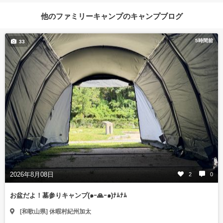
他のファミリーキャンプのキャンプブログ
5時間前
33
2026年8月08日
2
0
お盆だよ！墓参りキャンプ(๑ｰ🙏ｰ๑)ﾅﾑﾅﾑ
[和歌山県] 休暇村紀州加太