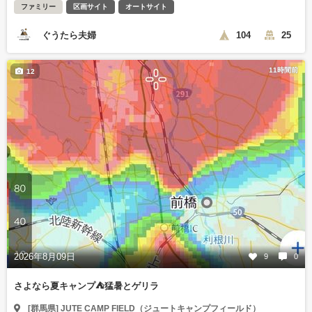
ファミリー
区画サイト
オートサイト
ぐうたら夫婦
104
25
11時間前
12
2026年8月09日
9
0
さよなら夏キャンプ⛺️猛暑とゲリラ
[群馬県] JUTE CAMP FIELD（ジュートキャンプフィールド）