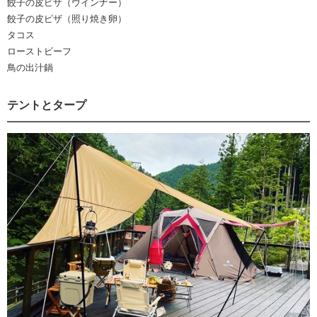
餃子の皮ピザ（ウインナー）
餃子の皮ピザ（照り焼き卵）
タコス
ローストビーフ
鳥の出汁鍋
テントとタープ