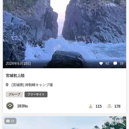
2024年6月18日
62
18
宮城初上陸
[宮城県] 神割崎キャンプ場
グループ
フリーサイト
283Ns
115
178
2024年6月10日
15