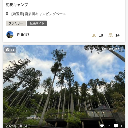
初夏キャンプ
[埼玉県] 喜多川キャンピングベース
ファミリー
区画サイト
FUKU3
18
14
2024年5月26日
14
2024年5月24日
52
1