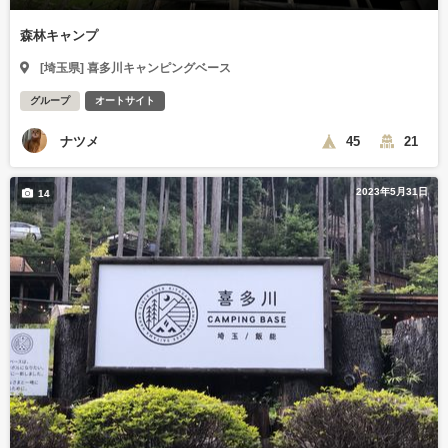
森林キャンプ
[埼玉県] 喜多川キャンピングベース
グループ
オートサイト
ナツメ
45
21
2023年5月31日
14