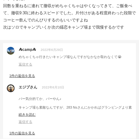
回数を重ねるに連れて撤収がめちゃくちゃはやくなってきて、ご飯食べ
て、撤収9:30に終わるスピードでした。片付けがある程度終わった段階で
コーヒー飲んでのんびりするのもいいですよね
次はソロでキャンプいくか次の嬬恋キャンプ場まで我慢するかです
⛺camp⛺
2022年6月29日
めちゃくちゃ行きたいキャンプ場なんですがなかなか取れなくて😭
返信する
1件の返信を見る
エジプさん
2022年6月10日
バー気分的てか、バーやん♪
キャンプ場も素敵なんですが、283 Nsさんにかかればグランピングより素
敵にみえます😆
続きを読む
返信する
1件の返信を見る