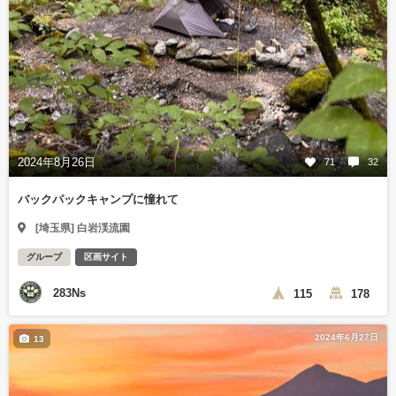
2024年8月26日
71
32
バックパックキャンプに憧れて
[埼玉県] 白岩渓流園
グループ
区画サイト
283Ns
115
178
2024年6月27日
13