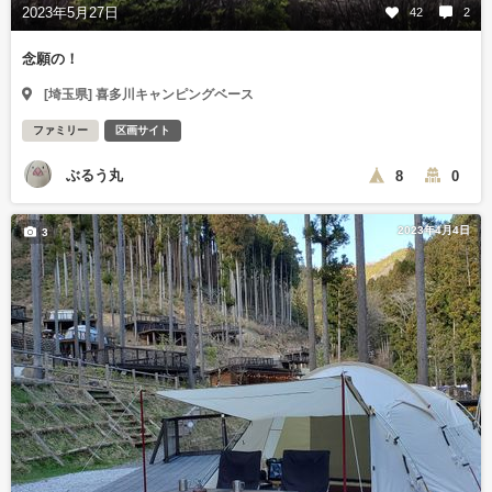
2023年5月27日
42
2
念願の！
[埼玉県] 喜多川キャンピングベース
ファミリー
区画サイト
ぶるう丸
8
0
2023年4月4日
3