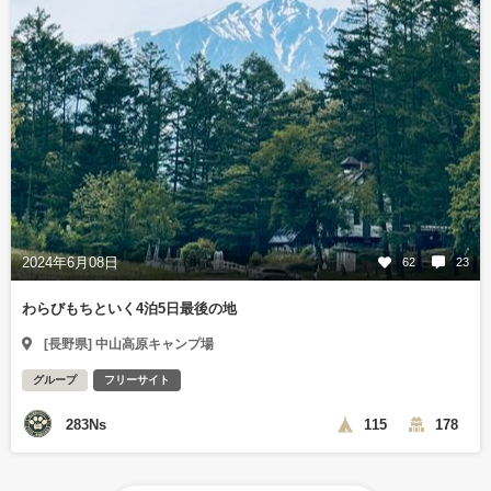
2024年6月08日
62
23
わらびもちといく4泊5日最後の地
[長野県] 中山高原キャンプ場
グループ
フリーサイト
283Ns
115
178