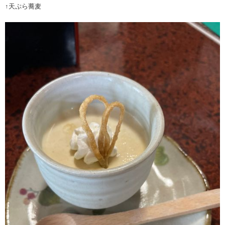
↑天ぷら蕎麦