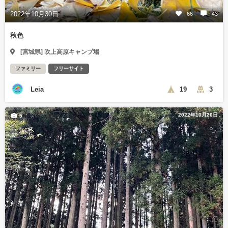
2022年10月30日
66
43
秋色
[宮城県] 吹上高原キャンプ場
ファミリー
フリーサイト
Leia
19
3
2022年10月26日
5