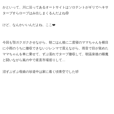
かといって、川に沿ってあるオートサイトはソロテントがギリでヘキサ
タープすらロープはみ出しまくるんだよね😟
けど、なんかいいんだよね、ここ❤️
今回も顎ガクガクさせながら、朝ごはん後に二度寝のママちゃんを横目
に小雨のうちに撤収できないジレンマで震えながら、雨音で目が覚めた
ママちゃんを車に乗せて、ずぶ濡れでタープ撤収して、朝温泉後の睡魔
と闘いながら嵐の中で産直市場巡りして…
沼ずぶずぶ母娘の珍道中は家に着く頃青空でした🤣