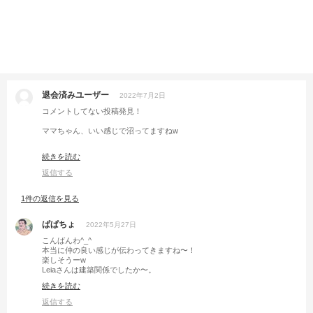
退会済みユーザー
2022年7月2日
コメントしてない投稿発見！
ママちゃん、いい感じで沼ってますねw
あと、焼き魚置いてる木製プレートの脇に赤色のトマトを配置して、配色
続きを読む
演出するあたりが子憎たらしくて👍ですw
返信する
僕もトマト好きで、中の緑のとこが味濃いやつたまりません！
ま、晩御飯にトマトだけ、までじゃないですけどwそんな人おらんかww
1件の返信を見る
そばプリンの上のハート♡が、女の子っぽくてかわいいなぁ、と思いまし
た。
ぱぱちょ
2022年5月27日
誰かに届けたい♡なのかは聞かないでおきますw
こんばんわ^_^
本当に仲の良い感じが伝わってきますね〜！
楽しそうーw
Leiaさんは建築関係でしたか〜。
家の息子くんは高校で一所懸命楽しく建築を勉強していますよ^_^
続きを読む
将来は建築家が夢だそうで。ぱぱちょとしてはとっても楽しみです♪
(ちなみに自分は印刷関係です^_^;)
返信する
それではまたの投稿楽しみにしてます！