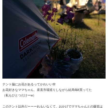
テント脇にお花があるってかわいい🌸
お花好きなママちゃん、産直市場巡りしながら結局4鉢買ってた
（私もひとつだけーw）
このテント以外だーーーれもいなくて、おかげでママちゃんとの爆笑は