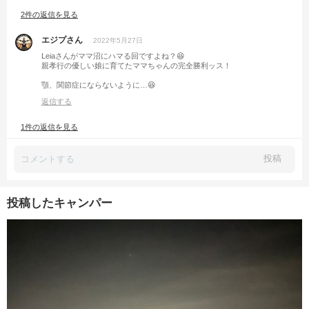
ではでは〜。
2件の返信を見る
エジプさん
2022年5月27日
Leiaさんがママ沼にハマる回ですよね？😆
親孝行の優しい娘に育てたママちゃんの完全勝利ッス！
顎、関節症にならないように…😆
返信する
1件の返信を見る
投稿
投稿したキャンパー