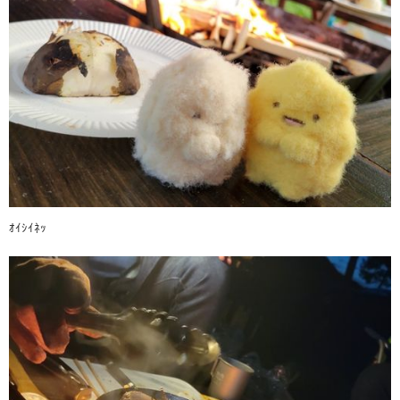
ｵｲｼｲﾈｯ