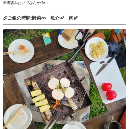
卒塔婆みたいでなんか怖い
夕ご飯の時間:野菜🥒 魚介🦐 肉🍖