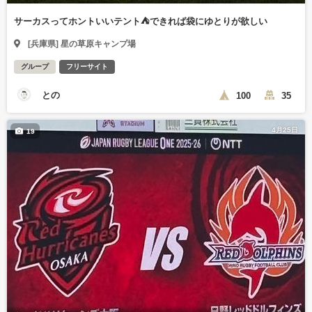
サーカスってホントいいテント⛺️できれば袋にゆとりが欲しい
[兵庫県] 星の草原キャンプ場
グループ
フリーサイト
との
100
35
4月25日
19