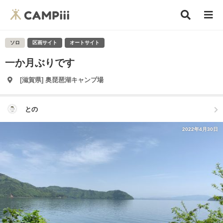
ソロ
区画サイト
オートサイト
一か月ぶりです
[滋賀県] 奥琵琶湖キャンプ場
との
2022年4月30日