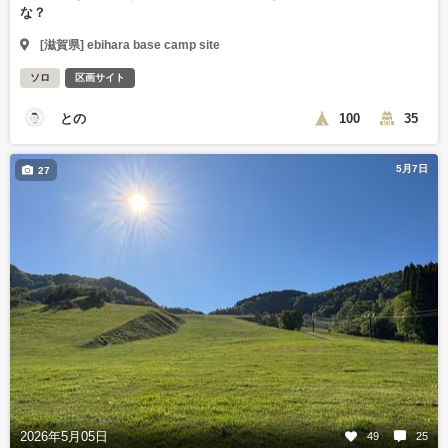
な？
[滋賀県] ebihara base camp site
ソロ
区画サイト
との
100
35
5月7日
27
2026年5月05日
49
25