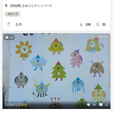
[高知県] さめうらテントパーク
グループ
との
100
35
5月31日
14
2026年5月30日
34
22