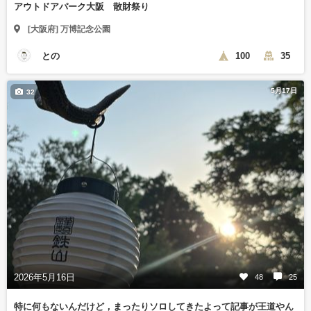
アウトドアパーク大阪 散財祭り
[大阪府] 万博記念公園
との
100
35
5月17日
32
2026年5月16日
48
25
特に何もないんだけど，まったりソロしてきたよって記事が王道やん