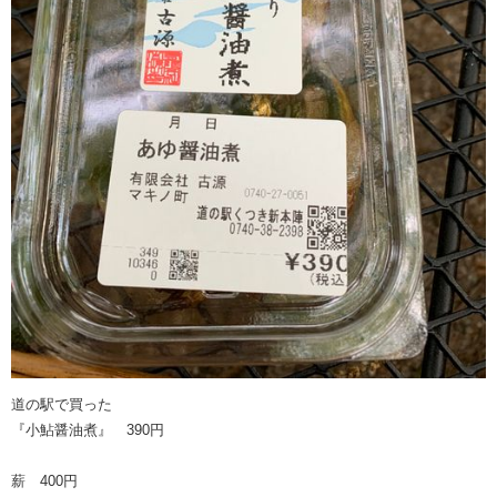
道の駅で買った
『小鮎醤油煮』 390円
薪 400円