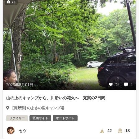
4日前
23
2026年8月01日
24
1
山の上のキャンプから、川沿いの花火へ 充実の2日間
[長野県] のよさの里キャンプ場
ファミリー
区画サイト
オートサイト
セツ
42
18