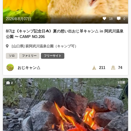
2026年8月07日
18
0
8/7は《キャンプ記念日⛺️》夏の想い出おじ🐰キャン△ in 阿武川温泉
公園 〜 CAMP NO.206
[山口県] 萩阿武川温泉公園（キャンプ可）
ソロ
ファミリー
フリーサイト
おじキャン△
211
74
1日前
2