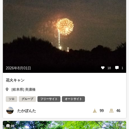
2026年8月01日
18
1
花火キャン
[岐阜県] 美濃橋
ソロ
グループ
フリーサイト
オートサイト
たかぽんた
99
46
1日前
26