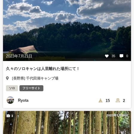
2023年7月21日
35
0
久々のソロキャンは人里離れた場所にて！
[長野県] 千代田湖キャンプ場
ソロ
フリーサイト
Ryota
15
2
2023年1月28日
3