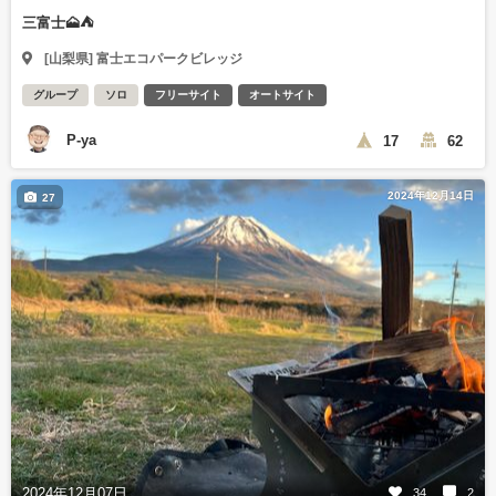
三富士🗻⛺️
[山梨県] 富士エコパークビレッジ
グループ
ソロ
フリーサイト
オートサイト
P-ya
17
62
2024年12月14日
27
2024年12月07日
34
2