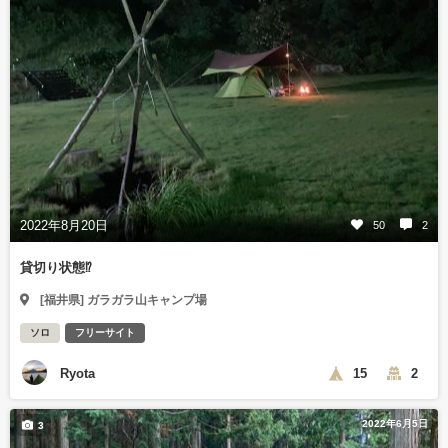
2022年8月20日
50
2
貸切り状態⁉︎
[福井県] ガラガラ山キャンプ場
ソロ
フリーサイト
Ryota
15
2
2022年6月5日
3