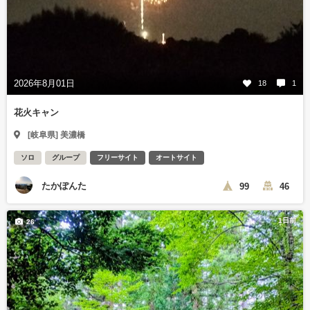
2026年8月01日
18
1
花火キャン
[岐阜県] 美濃橋
ソロ
グループ
フリーサイト
オートサイト
たかぽんた
99
46
1日前
26