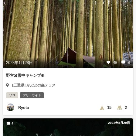
2023年1月28日
49
6
野営✖️雪中キャンプ❄️
[三重県] かぶとの森テラス
ソロ
フリーサイト
Ryota
15
2
2022年8月20日
4