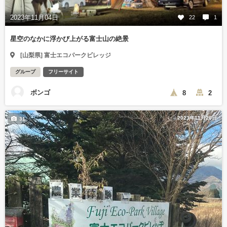
2023年11月04日
22
1
星空のなかに浮かび上がる富士山の絶景
[山梨県] 富士エコパークビレッジ
グループ
フリーサイト
ボンゴ
8
2
2023年11月26日
31