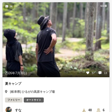
6日前
26
2026年7月30日
37
13
夏キャンプ
[岐阜県] ひるがの高原キャンプ場
ファミリー
オートサイト
すな
48
6