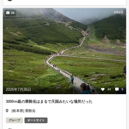
8月2日
34
2026年7月26日
44
9
3000ｍ級の乗鞍岳はまるで天国みたいな場所だった
[岐阜県] 乗鞍岳
グループ
オートサイト