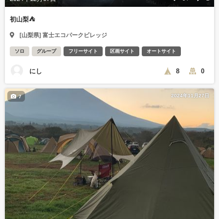
初山梨⛺️
[山梨県] 富士エコパークビレッジ
ソロ
グループ
フリーサイト
区画サイト
オートサイト
にし
8
0
2024年11月27日
7