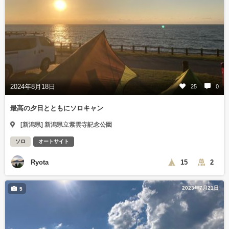
2024年8月18日
25
0
最高の夕日とともにソロキャン
[新潟県] 新潟県立紫雲寺記念公園
ソロ
オートサイト
Ryota
15
2
2023年7月21日
5