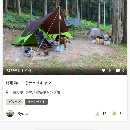
2022年6月04日
34
0
梅雨前に！@デュオキャン
[長野県] 小黒川渓谷キャンプ場
グループ
オートサイト
Ryota
15
2