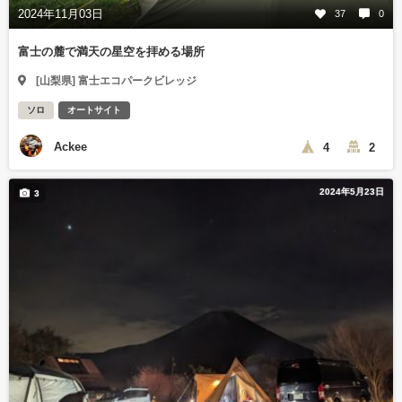
2024年11月03日
37
0
富士の麓で満天の星空を拝める場所
[山梨県] 富士エコパークビレッジ
ソロ
オートサイト
Ackee
4
2
2024年5月23日
3