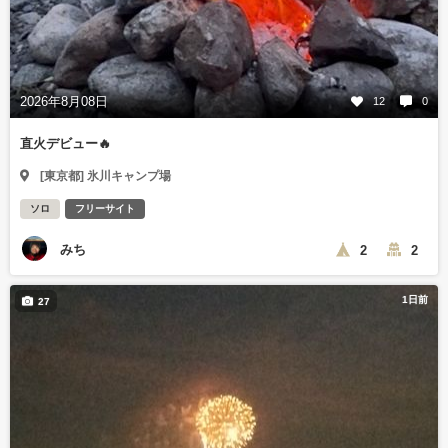
2026年8月08日
12
0
直火デビュー🔥
[東京都] 氷川キャンプ場
ソロ
フリーサイト
みち
2
2
1日前
27