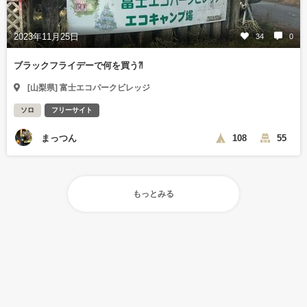
2023年11月25日
34
0
ブラックフライデーで何を買う⁈
[山梨県] 富士エコパークビレッジ
ソロ
フリーサイト
まっつん
108
55
もっとみる