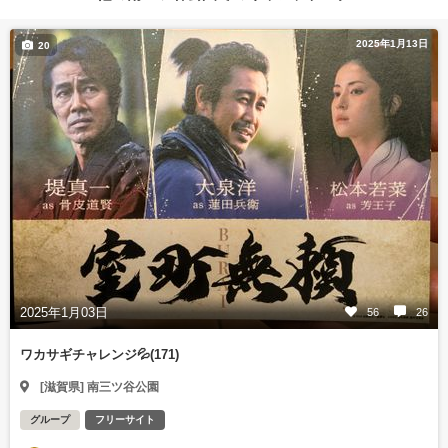
2025年1月13日
20
2025年1月03日
56
26
ワカサギチャレンジ💦(171)
[滋賀県] 南三ツ谷公園
グループ
フリーサイト