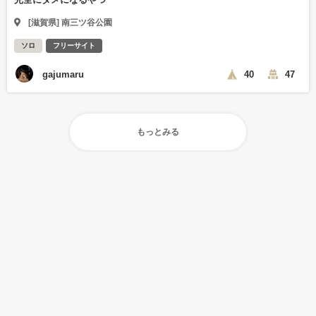
[滋賀県] 南三ツ谷公園
ソロ
フリーサイト
gajumaru
40
47
もっとみる