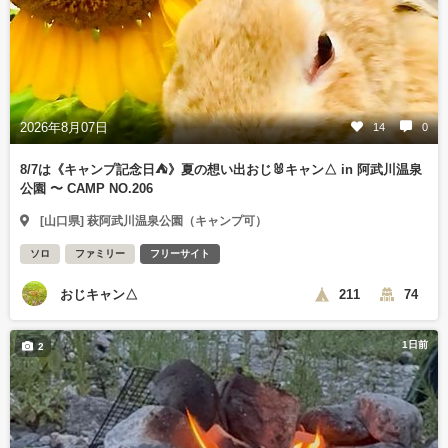
2026年8月07日
14
0
8/7は《キャンプ記念日⛺️》夏の想い出おじ🐰キャン△ in 阿武川温泉
公園 〜 CAMP NO.206
[山口県] 萩阿武川温泉公園（キャンプ可）
ソロ
ファミリー
フリーサイト
おじキャン△
211
74
1日前
2