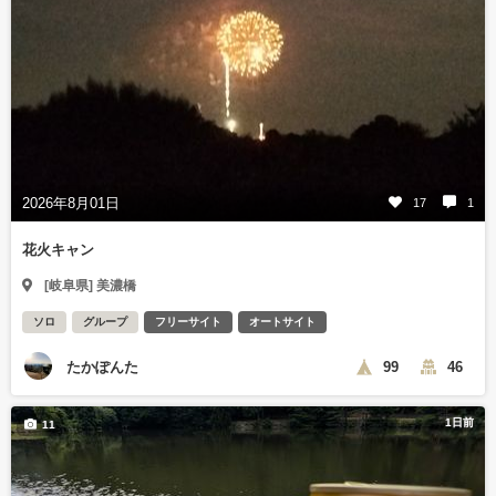
2026年8月01日
17
1
花火キャン
[岐阜県] 美濃橋
ソロ
グループ
フリーサイト
オートサイト
たかぽんた
99
46
1日前
11