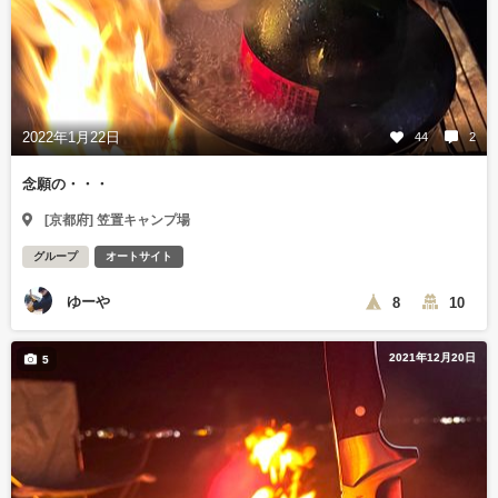
2022年1月22日
44
2
念願の・・・
[京都府] 笠置キャンプ場
グループ
オートサイト
ゆーや
8
10
2021年12月20日
5