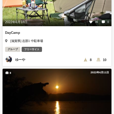
2022年6月18日
36
0
DayCamp
[滋賀県] 志那1 中駐車場
グループ
フリーサイト
ゆーや
8
10
2022年4月11日
8