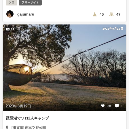
ソロ
フリーサイト
gajumaru
40
47
2023年9月18日
11
2023年3月19日
38
0
琵琶湖でソロ2人キャンプ
[滋賀県] 南三ツ谷公園