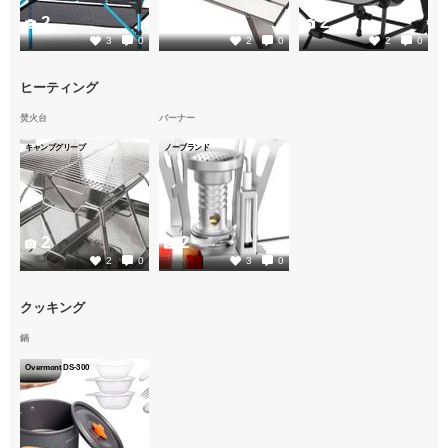
2
2
2
3
0
2
0
2
0
ヒーティング
焚火台
バーナー
キャンプグリープ
ノーブランド
2
2
2
0
3
0
クッキング
鍋
Overmont DS-300