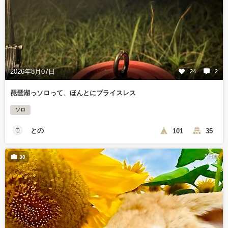
2026年8月07日
24
2
琵琶湖っソロって、ほんとにプライスレス
ソロ
との
101
35
1日前
30