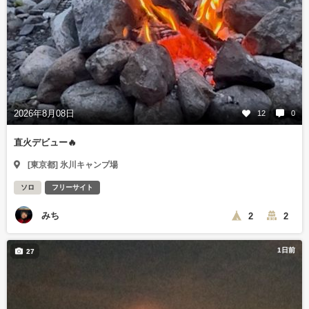
2026年8月08日
12
0
直火デビュー🔥
[東京都] 氷川キャンプ場
ソロ
フリーサイト
みち
2
2
1日前
27