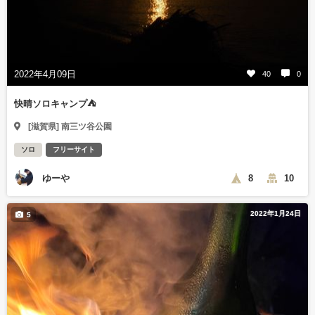
2022年4月09日
40
0
快晴ソロキャンプ⛺️
[滋賀県] 南三ツ谷公園
ソロ
フリーサイト
ゆーや
8
10
2022年1月24日
5