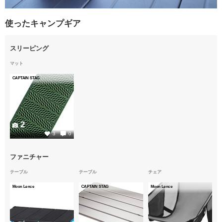
使ったキャンプギア
スリーピング
マット
CAPTAIN STAG
2
3
0
ファニチャー
テーブル
テーブル
チェア
Moon Lence
CAPTAIN STAG
Moon Lence