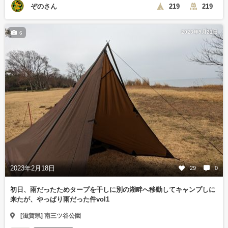
ぞのさん
219
219
2023年9月21日
6
2023年2月18日
29
0
初日、雨だったためタープを干しに別の湖畔へ移動してキャンプしに
来たが、やっぱり雨だった件vol1
[滋賀県] 南三ツ谷公園