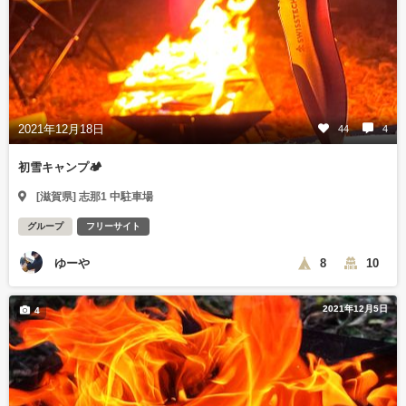
2021年12月18日
44
4
初雪キャンプ🏕
[滋賀県] 志那1 中駐車場
グループ
フリーサイト
ゆーや
8
10
2021年12月5日
4