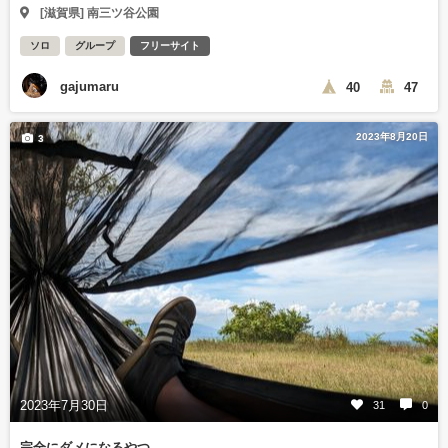
[滋賀県] 南三ツ谷公園
ソロ
グループ
フリーサイト
gajumaru
40
47
2023年8月20日
3
2023年7月30日
31
0
完全にダメになるやつ