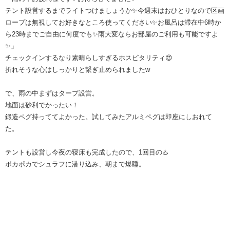
テント設営するまでライトつけましょうか✨今週末はおひとりなので区画
ロープは無視してお好きなところ使ってください✨お風呂は滞在中6時か
ら23時までご自由に何度でも✨雨大変ならお部屋のご利用も可能ですよ
✨」
チェックインするなり素晴らしすぎるホスピタリティ😍
折れそうな心はしっかりと繋ぎ止められましたw
で、雨の中まずはタープ設営。
地面は砂利でかったい！
鍛造ペグ持っててよかった。試してみたアルミペグは即座にしおれて
た。
テントも設営し今夜の寝床も完成したので、1回目の♨️
ポカポカでシュラフに潜り込み、朝まで爆睡。