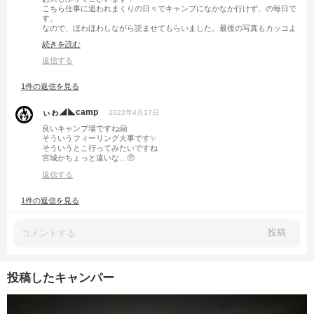
こちら仕事に追われまくりの日々でキャンプになかなか行けず、の毎日で
す。
なので、ほわほわしながら読ませてもらいました。最後の写真もカッコよ
ろしいです😊
続きを読む
ますますキャンプに行きたくなって困ってしまったけどw
返信する
1件の返信を見る
ぃゎ◢◣camp
2022年4月17日
良いキャンプ場ですね🤗
そういうフィーリング大事です✨
そういうとこ行ってみたいですね
宮城かちょっと遠いな…🥺
返信する
1件の返信を見る
投稿
投稿したキャンパー