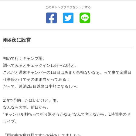
このキャンプブログをシェアする
雨&夜に設営
初めて行くキャンプ場。
調べてみるとチェックイン15時〜20時と、
これだと週末キャンパーの1日目はあまり余裕ないなぁ、って事で金曜日
仕事終わりでそのまま向かってみる！
だって、連泊2日目以降は半額になるし〜。
2泊で予約したはいいけど、雨。
なんなら大雨、前日から。
"キャンセル料払って折り返そうかなぁ"なんて考えながら、1時間半のド
ライブ。
「雨の中お疲れ様です✨お待ちしてました✨