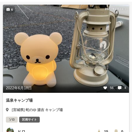
2022年6月24日
6
2022年6月18日
56
4
温泉キャンプ場
[宮城県] 蛇のゆ 湯吉 キャンプ場
ソロ
区画サイト
ヒロ
15
0