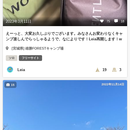
2023年3月11日
75
18
えーっと、大変お久しぶりでございます。みなさんお変わりなくキャ
ンプ楽しんでらっしゃるようで、なによりです！Leia再開します！w
[宮城県] 雄勝FORESTキャンプ場
ソロ
フリーサイト
Leia
19
3
2022年11月14日
15