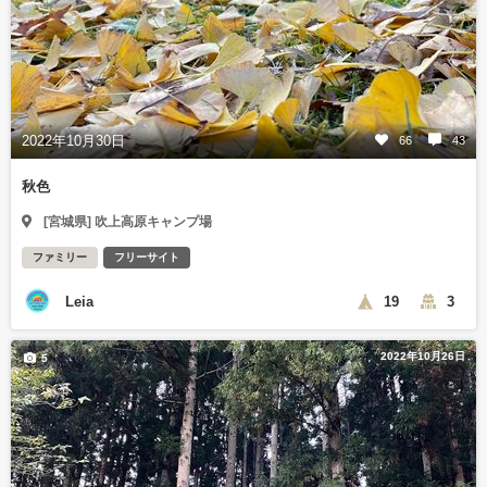
2022年10月30日
66
43
秋色
[宮城県] 吹上高原キャンプ場
ファミリー
フリーサイト
Leia
19
3
2022年10月26日
5