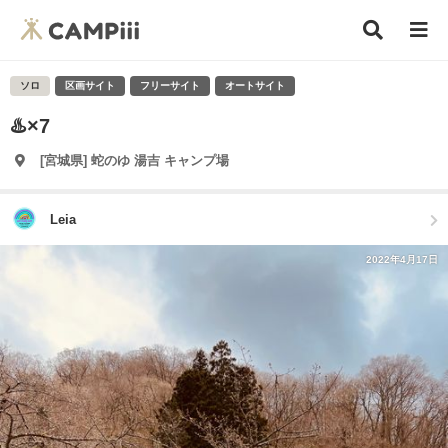
ソロ
区画サイト
フリーサイト
オートサイト
♨️×7
[宮城県] 蛇のゆ 湯吉 キャンプ場
Leia
2022年4月17日