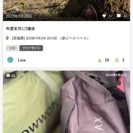
2023年3月20日
57
13
年度末月に5連休
[宮城県] IZUMI PEAK BASE （泉ピークベース）
ソロ
フリーサイト
Leia
19
3
2023年3月14日
21