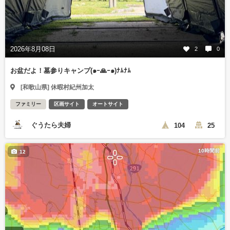
2026年8月08日
2
0
お盆だよ！墓参りキャンプ(๑ｰ🙏ｰ๑)ﾅﾑﾅﾑ
[和歌山県] 休暇村紀州加太
ファミリー
区画サイト
オートサイト
ぐうたら夫婦
104
25
10時間前
12