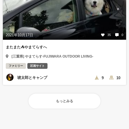
2021年10月17日
35
0
またまた⛺やまてらすへ
[三重県] やまてらす-FUJIWARA OUTDOOR LIVING-
ファミリー
区画サイト
琥太郎とキャンプ
9
10
もっとみる