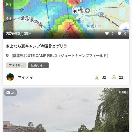
2026年8月09日
9
0
さよなら夏キャンプ⛺️猛暑とゲリラ
[群馬県] JUTE CAMP FIELD（ジュートキャンプフィールド）
ファミリー
区画サイト
マイティ
32
21
1日前
14