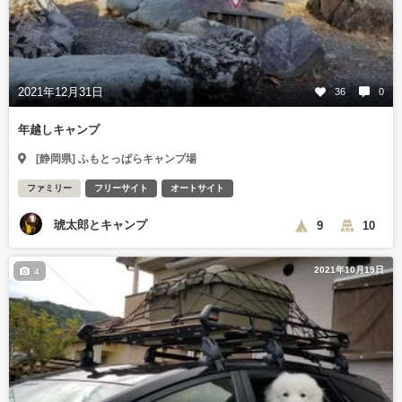
2021年12月31日
36
0
年越しキャンプ
[静岡県] ふもとっぱらキャンプ場
ファミリー
フリーサイト
オートサイト
琥太郎とキャンプ
9
10
2021年10月19日
4