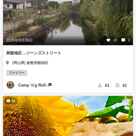
2026年8月09日
19
2
美観地区→ジーンズストリート
[岡山県] 倉敷美観地区
ファミリー
Camp 'n'g Roll♪🏁
61
61
1日前
30