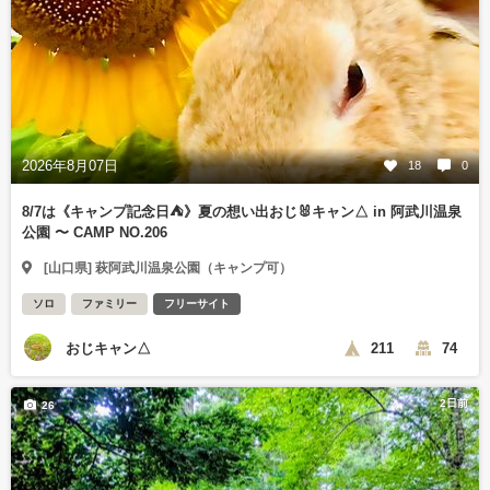
2026年8月07日
18
0
8/7は《キャンプ記念日⛺️》夏の想い出おじ🐰キャン△ in 阿武川温泉
公園 〜 CAMP NO.206
[山口県] 萩阿武川温泉公園（キャンプ可）
ソロ
ファミリー
フリーサイト
おじキャン△
211
74
2日前
26