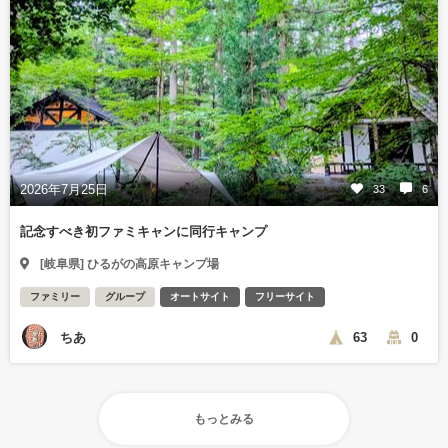
2026年7月25日
33
6
記念すべき初ファミキャンに同行キャンプ
[岐阜県] ひるがの高原キャンプ場
ファミリー
グループ
オートサイト
フリーサイト
ちあ
63
0
もっとみる