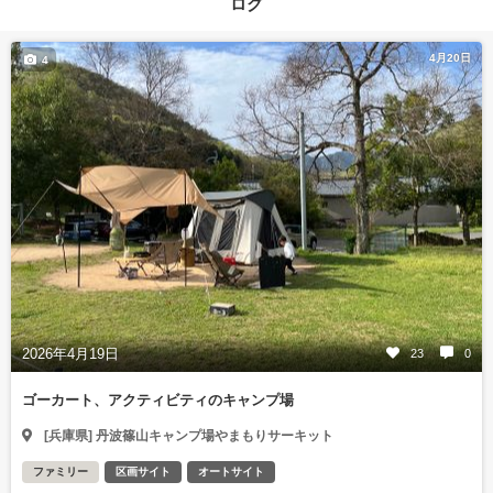
ログ
4月20日
4
2026年4月19日
23
0
ゴーカート、アクティビティのキャンプ場
[兵庫県] 丹波篠山キャンプ場やまもりサーキット
ファミリー
区画サイト
オートサイト