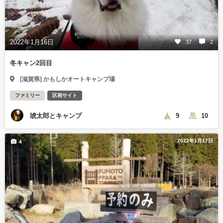
2022年1月16日
37
2
冬キャン2回目
[滋賀県] かもしかオートキャンプ場
ファミリー
区画サイト
琥太郎とキャンプ
9
10
2022年1月17日
4