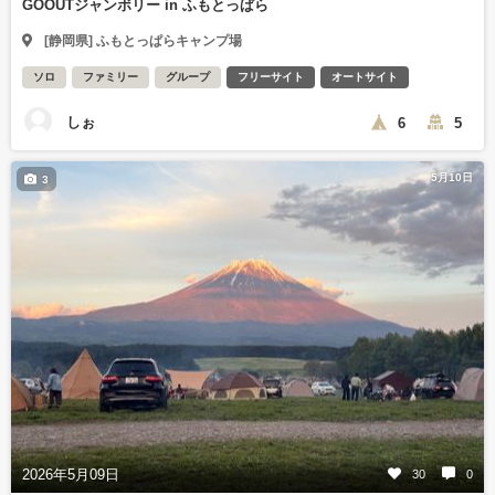
GOOUTジャンボリー in ふもとっぱら
[静岡県] ふもとっぱらキャンプ場
ソロ
ファミリー
グループ
フリーサイト
オートサイト
しぉ
6
5
5月10日
3
2026年5月09日
30
0