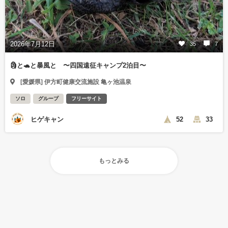
2026年7月12日
35
7
🗿と🐢と暴風と 〜四国遠征キャンプ2泊目〜
[愛媛県] 伊方町健康交流施設 亀ヶ池温泉
ソロ
グループ
フリーサイト
ヒゲキャン
52
33
もっとみる