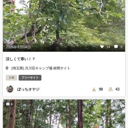
2026年8月04日
14
0
涼しくて寒い！？
[埼玉県] 月川荘キャンプ場 林間サイト
ソロ
フリーサイト
ぼっちオヤジ
98
43
1日前
3