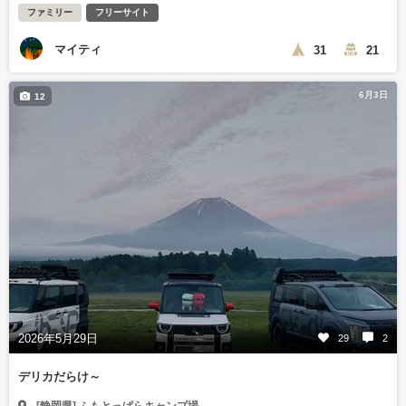
ファミリー
フリーサイト
マイティ
31
21
6月3日
12
2026年5月29日
29
2
デリカだらけ～
[静岡県] ふもとっぱらキャンプ場