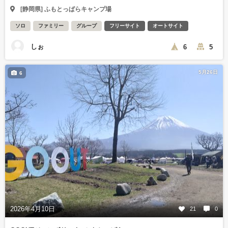
[静岡県] ふもとっぱらキャンプ場
ソロ
ファミリー
グループ
フリーサイト
オートサイト
しぉ
6
5
5月26日
6
2026年4月10日
21
0