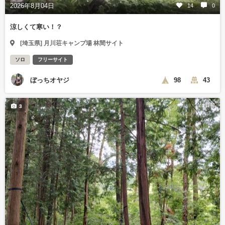
2026年8月04日
14
0
涼しくて寒い！？
[埼玉県] 月川荘キャンプ場 林間サイト
ソロ
フリーサイト
ぼっちオヤジ
98
43
1日前
3