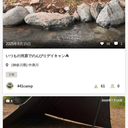
2025年8月15日
58
1
いつもの河原でのんびりデイキャン⛺️
[神奈川県] 中津川
ソロ
441camp
61
0
2025年7月18日
5