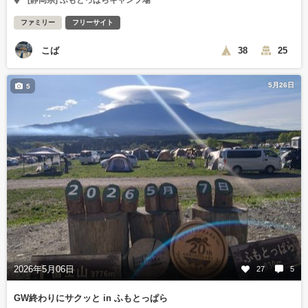
ファミリー
フリーサイト
こば
38
25
5月26日
5
2026年5月06日
27
5
GW終わりにサクッと in ふもとっぱら