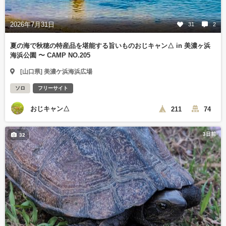
2026年7月31日
31
2
夏の海で秋穂の特産品を堪能する旨いものおじキャン△ in 美濃ヶ浜
海浜公園 〜 CAMP NO.205
[山口県] 美濃ケ浜海浜広場
ソロ
フリーサイト
おじキャン△
211
74
3日前
32