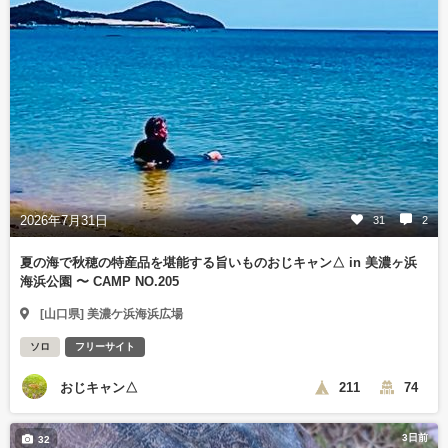
2026年7月31日
31
2
夏の海で秋穂の特産品を堪能する旨いものおじキャン△ in 美濃ヶ浜
海浜公園 〜 CAMP NO.205
[山口県] 美濃ケ浜海浜広場
ソロ
フリーサイト
おじキャン△
211
74
3日前
32