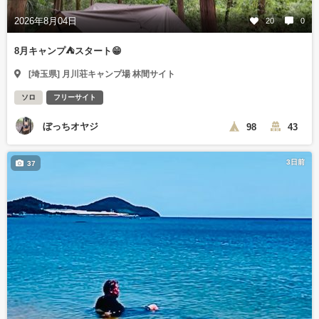
2026年8月04日
20
0
8月キャンプ⛺️スタート😁
[埼玉県] 月川荘キャンプ場 林間サイト
ソロ
フリーサイト
ぼっちオヤジ
98
43
3日前
37