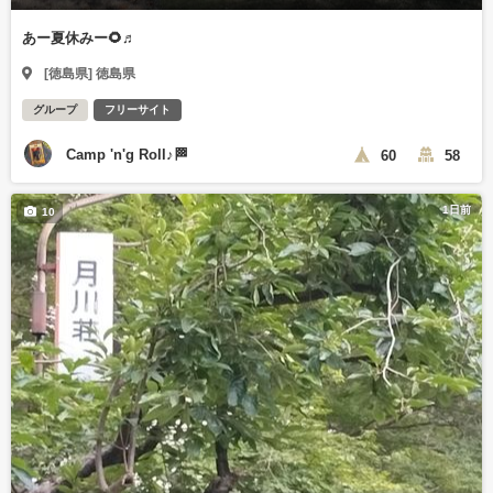
あー夏休みー🌻♬
[徳島県] 徳島県
グループ
フリーサイト
Camp 'n'g Roll♪🏁
60
58
1日前
10