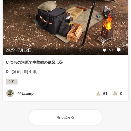
2025年7月12日
50
2
いつもの河原で中華鍋の練習…💦
[神奈川県] 中津川
ソロ
441camp
61
0
もっとみる