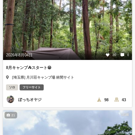
2026年8月04日
20
0
8月キャンプ⛺️スタート😁
[埼玉県] 月川荘キャンプ場 林間サイト
ソロ
フリーサイト
ぼっちオヤジ
98
43
1日前
21