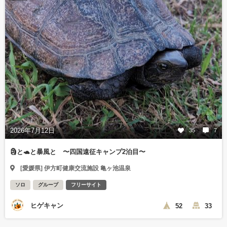
2026年7月12日
35
7
🗿と🐢と暴風と 〜四国遠征キャンプ2泊目〜
[愛媛県] 伊方町健康交流施設 亀ヶ池温泉
ソロ
グループ
フリーサイト
ヒゲキャン
52
33