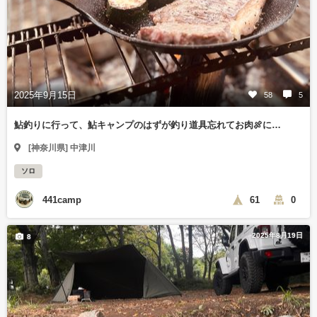
2025年9月15日
58
5
鮎釣りに行って、鮎キャンプのはずが釣り道具忘れてお肉🍖に…
[神奈川県] 中津川
ソロ
441camp
61
0
2025年8月19日
8