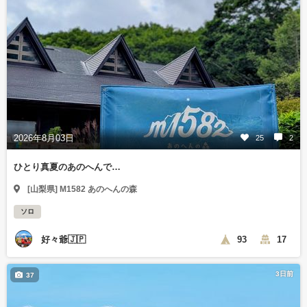
2026年8月03日
25
2
ひとり真夏のあのへんで…
[山梨県] M1582 あのへんの森
ソロ
好々爺🇯🇵
93
17
3日前
37