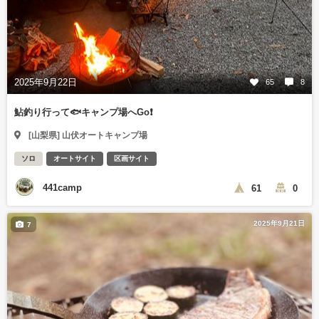
2025年9月22日
65
8
鮎釣り行って🐟キャンプ場へGo❗️
[山梨県] 山伏オートキャンプ場
ソロ
オートサイト
区画サイト
441camp
61
0
2025年9月21日
7