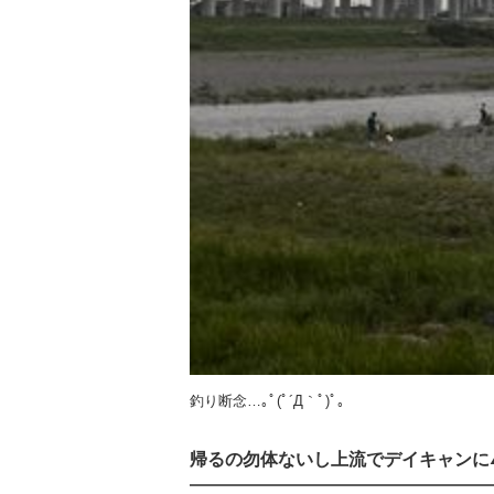
釣り断念…｡ﾟ(ﾟ´Д｀ﾟ)ﾟ｡
帰るの勿体ないし上流でデイキャンに⛺