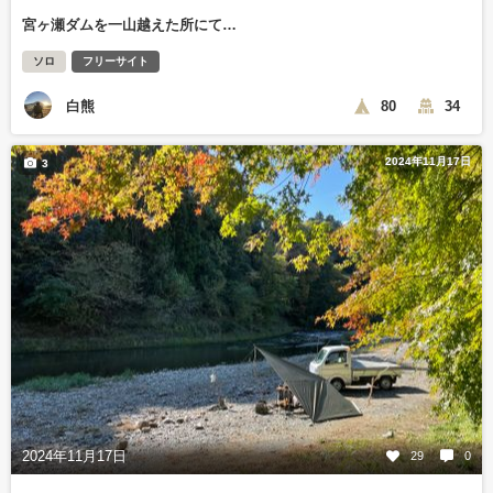
宮ヶ瀬ダムを一山越えた所にて…
ソロ
フリーサイト
白熊
80
34
2024年11月17日
3
2024年11月17日
29
0