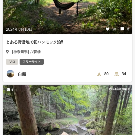
2024年8月10日
28
0
とある野営地で初ハンモック泊‼️
[神奈川県] 八菅橋
ソロ
フリーサイト
白熊
80
34
2024年8月6日
5