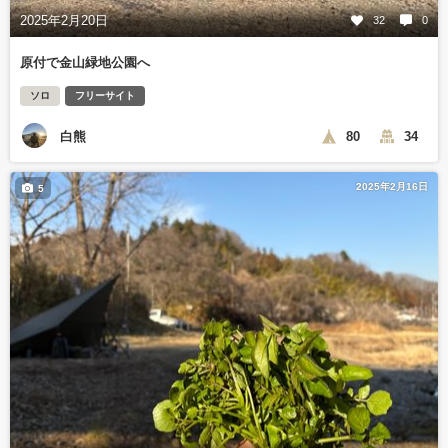
2025年2月20日
32
0
原付で金山緑地公園へ
ソロ
フリーサイト
白熊
80
34
2025年2月16日
5