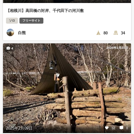
【相模川】高田橋の対岸、千代田下の河川敷
ソロ
フリーサイト
白熊
80
34
2025年2月10日
4
2025年2月09日
32
0