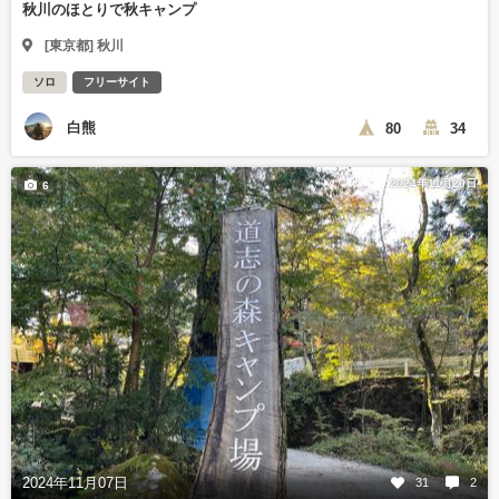
秋川のほとりで秋キャンプ
[東京都] 秋川
ソロ
フリーサイト
白熊
80
34
2024年11月20日
6
2024年11月07日
31
2