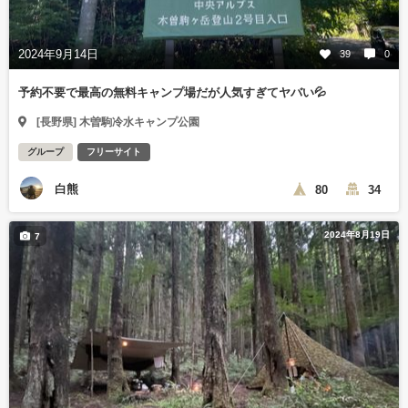
2024年9月14日
39
0
予約不要で最高の無料キャンプ場だが人気すぎてヤバい💦
[長野県] 木曽駒冷水キャンプ公園
グループ
フリーサイト
白熊
80
34
2024年8月19日
7