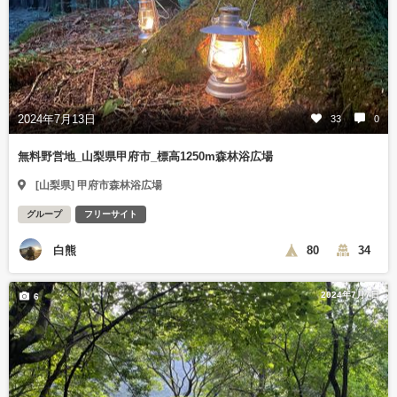
2024年7月13日
33
0
無料野営地_山梨県甲府市_標高1250m森林浴広場
[山梨県] 甲府市森林浴広場
グループ
フリーサイト
白熊
80
34
2024年7月7日
6