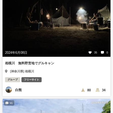
2024年6月08日
35
0
相模川 無料野営地でグルキャン
[神奈川県] 相模川
グループ
フリーサイト
白熊
80
34
2024年6月2日
11