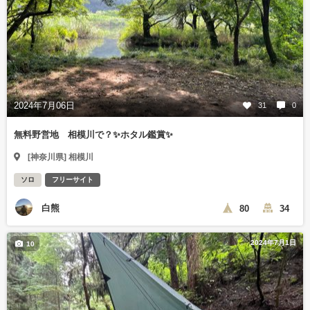
2024年7月06日
31
0
無料野営地 相模川で？✨ホタル鑑賞✨
[神奈川県] 相模川
ソロ
フリーサイト
白熊
80
34
2024年7月1日
10