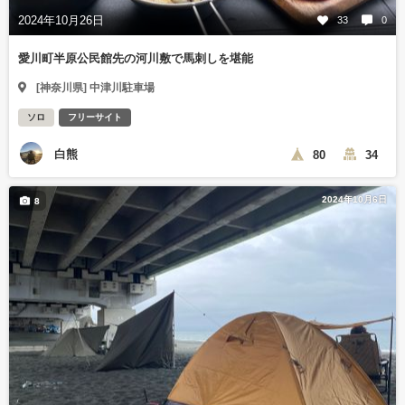
2024年10月26日
33
0
愛川町半原公民館先の河川敷で馬刺しを堪能
[神奈川県] 中津川駐車場
ソロ
フリーサイト
白熊
80
34
2024年10月6日
8