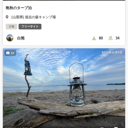
晩秋のタープ泊
[山梨県] 道志の森キャンプ場
ソロ
フリーサイト
白熊
80
34
2024年11月3日
10