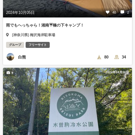
2024年10月05日
40
2
雨でもへっちゃら！湘南☔️橋の下キャンプ！
[神奈川県] 梅沢海岸駐車場
グループ
フリーサイト
白熊
80
34
2024年10月16日
9