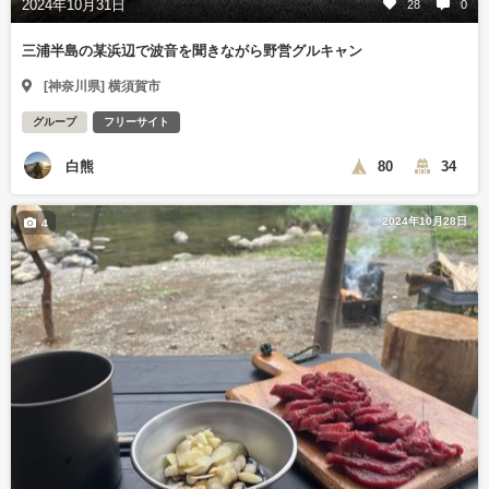
2024年10月31日
28
0
三浦半島の某浜辺で波音を聞きながら野営グルキャン
[神奈川県] 横須賀市
グループ
フリーサイト
白熊
80
34
2024年10月28日
4