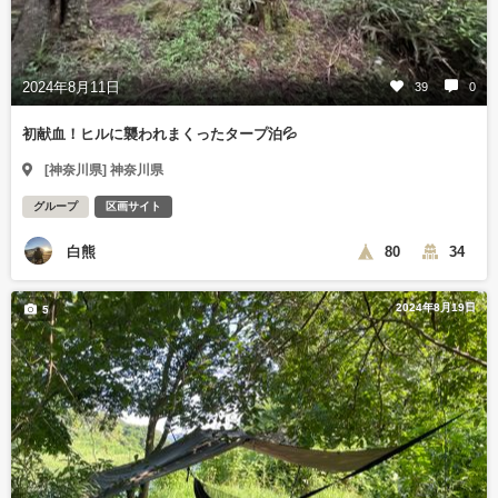
2024年8月11日
39
0
初献血！ヒルに襲われまくったタープ泊💦
[神奈川県] 神奈川県
グループ
区画サイト
白熊
80
34
2024年8月19日
5