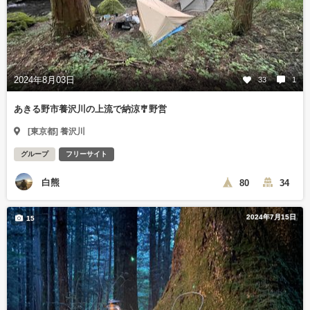
2024年8月03日
33
1
あきる野市養沢川の上流で納涼🎐野営
[東京都] 養沢川
グループ
フリーサイト
白熊
80
34
2024年7月15日
15