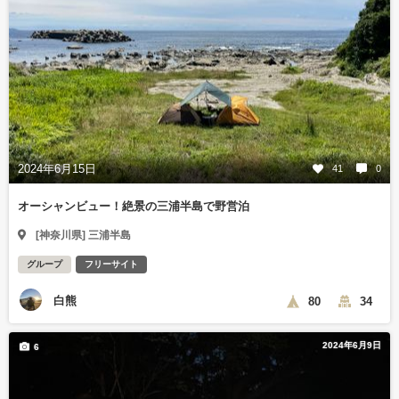
2024年6月15日
41
0
オーシャンビュー！絶景の三浦半島で野営泊
[神奈川県] 三浦半島
グループ
フリーサイト
白熊
80
34
2024年6月9日
6