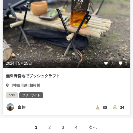
2024年5月25日
33
2
無料野営地でブッシュクラフト
[神奈川県] 相模川
ソロ
フリーサイト
白熊
80
34
1
2
3
4
次へ