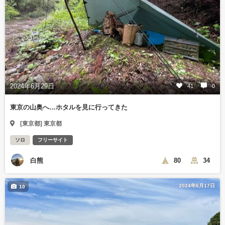
2024年6月29日
41
0
東京の山奥へ…ホタルを見に行ってきた
[東京都] 東京都
ソロ
フリーサイト
白熊
80
34
2024年6月17日
10