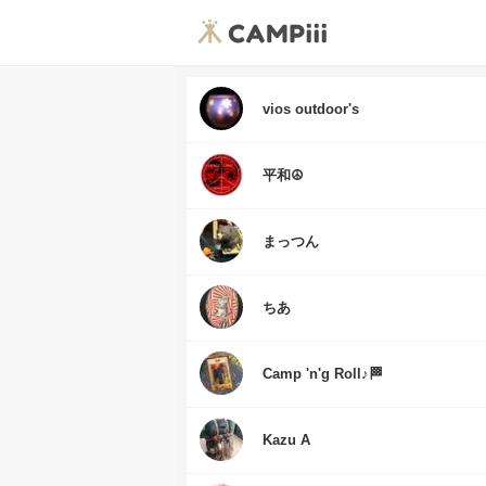
vios outdoor's
平和☮️
まっつん
ちあ
Camp 'n'g Roll♪🏁
Kazu A