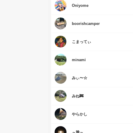
Oniyome
boorishcamper
こまってぃ
minami
みぃ〜☆
みね🚒
やらかし
～雅～