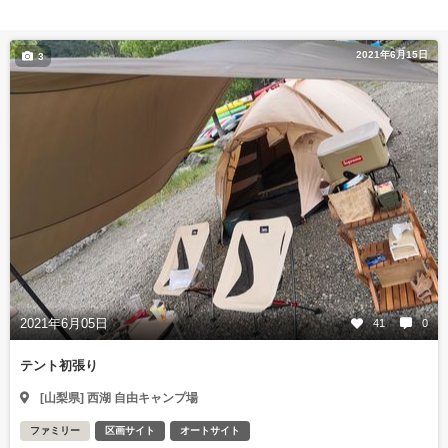
2021年6月15日
3
2021年6月05日
41
0
テント初張り
[山梨県] 西湖 自由キャンプ場
ファミリー
区画サイト
オートサイト