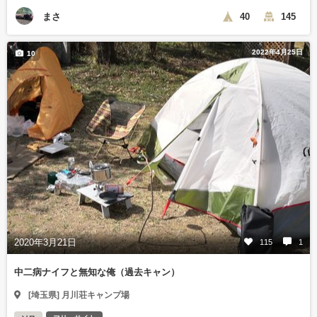
まさ
40
145
2022年4月25日
10
2020年3月21日
115
1
中二病ナイフと無知な俺（過去キャン）
[埼玉県] 月川荘キャンプ場