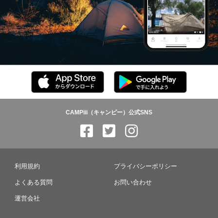
CAMPiii（キャンピー）公式SNS
利用規約
プライバシーポリシー
よくある質問
お問い合わせ
運営会社