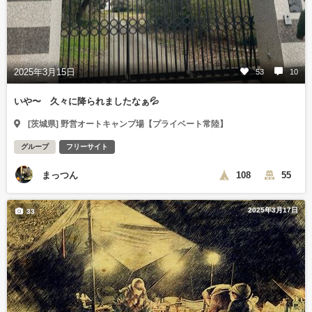
2025年3月15日
53
10
いや〜 久々に降られましたなぁ💦
[茨城県] 野営オートキャンプ場【プライベート常陸】
グループ
フリーサイト
まっつん
108
55
2025年3月17日
33