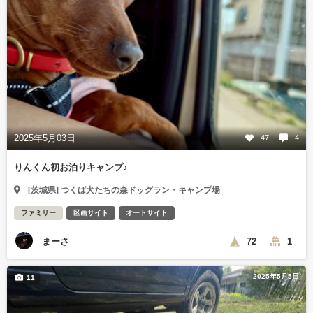
2025年5月03日
47
4
りんくん初お泊りキャンプ♪
[茨城県] つくば犬たちの森ドッグラン・キャンプ場
ファミリー
区画サイト
オートサイト
まーさ
72
1
2025年5月5日
11