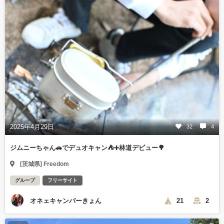
2025年4月29日
32
4
ジムニーちゃん🚗でデュオキャン⛺️➕林道デビュー🌳
[茨城県] Freedom
グループ
フリーサイト
オネェキャンパーきょん
21
2