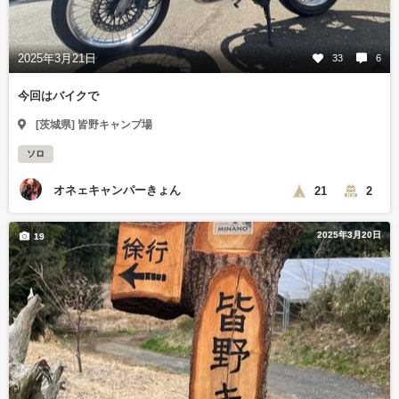
2025年3月21日
33
6
今回はバイクで
[茨城県] 皆野キャンプ場
ソロ
オネェキャンパーきょん
21
2
2025年3月20日
19