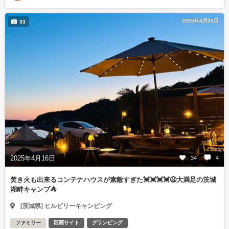
2025年4月25日
33
2025年4月16日
34
4
焚き火も出来るコンテナハウスが素敵すぎた💓💓💓💓😆大満足の茨城
湖畔キャンプ⛺️
[茨城県] ヒルビリーキャンピング
ファミリー
区画サイト
グランピング