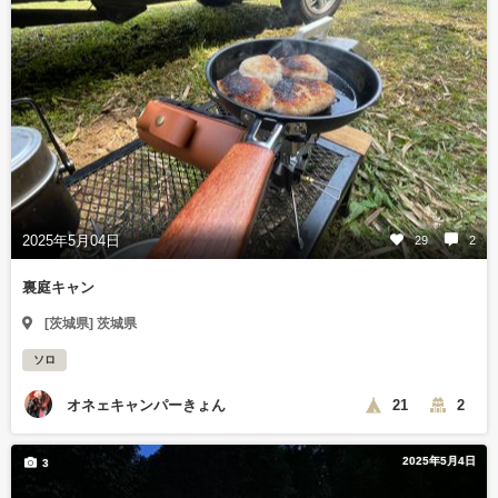
2025年5月04日
29
2
裏庭キャン
[茨城県] 茨城県
ソロ
オネェキャンパーきょん
21
2
2025年5月4日
3