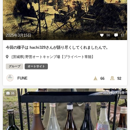
2025年3月15日
56
12
今回の様子は hachi329さんが語り尽くしてくれましたんで。
[茨城県] 野営オートキャンプ場【プライベート常陸】
グループ
オートサイト
FUNE
66
92
2025年3月16日
35