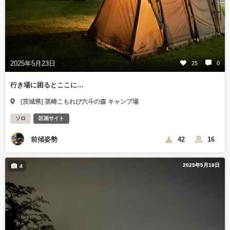
2025年5月23日
25
0
行き場に困るとここに…
[茨城県] 茎崎こもれび六斗の森 キャンプ場
ソロ
区画サイト
前傾姿勢
42
16
2025年5月18日
4