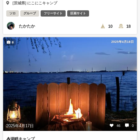
[茨城県] にこにこキャンプ
ソロ
グループ
フリーサイト
区画サイト
たかたか
10
18
2025年4月18日
8
2025年4月17日
46
0
⛺️湖畔キャンプ