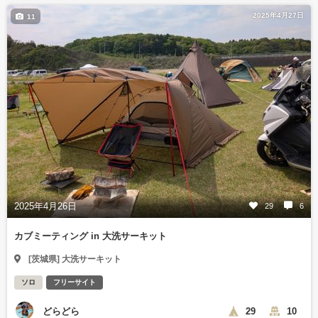
2025年4月27日
11
2025年4月26日
29
6
カブミーティング in 大洗サーキット
[茨城県] 大洗サーキット
ソロ
フリーサイト
どらどら
29
10