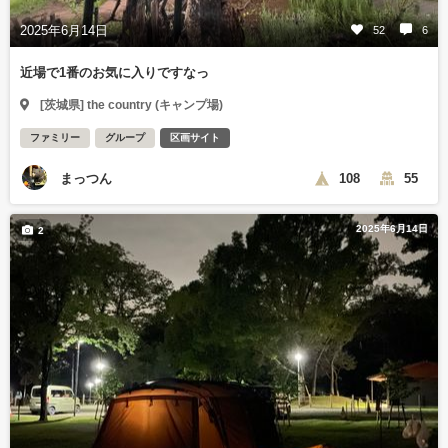
2025年6月14日
52
6
近場で1番のお気に入りですなっ
[茨城県] the country (キャンプ場)
ファミリー
グループ
区画サイト
まっつん
108
55
2025年6月14日
2