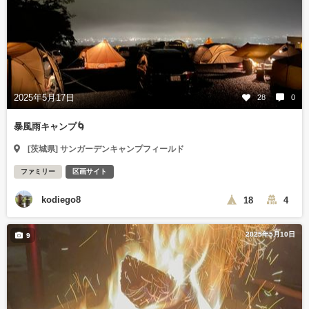
2025年5月17日
28
0
暴風雨キャンプ🌀
[茨城県] サンガーデンキャンプフィールド
ファミリー
区画サイト
kodiego8
18
4
2025年5月10日
9