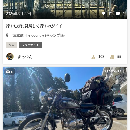
2025年3月22日
47
2
行くたびに発展して行くのがイイ
[茨城県] the country (キャンプ場)
ソロ
フリーサイト
まっつん
108
55
2025年3月23日
8