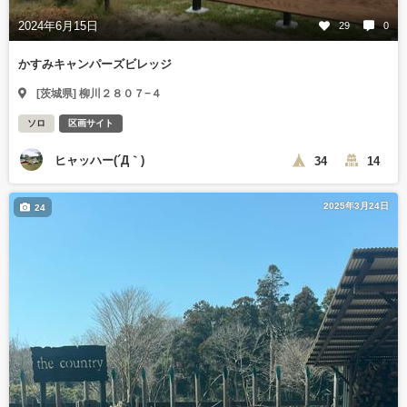
2024年6月15日
29
0
かすみキャンパーズビレッジ
[茨城県] 柳川２８０７−４
ソロ
区画サイト
ヒャッハー(´Д｀)
34
14
2025年3月24日
24