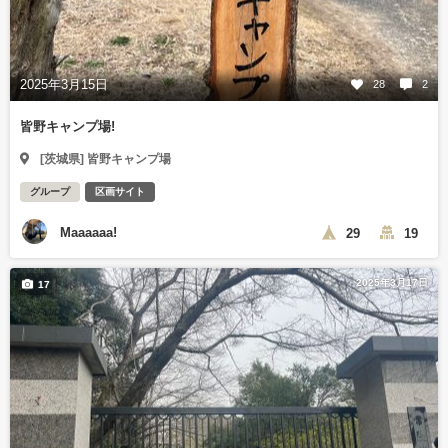
2025年3月15日
28
2
皆野キャンプ場!
[茨城県] 皆野キャンプ場
グループ
区画サイト
Maaaaaa!
29
19
2025年3月17日
17