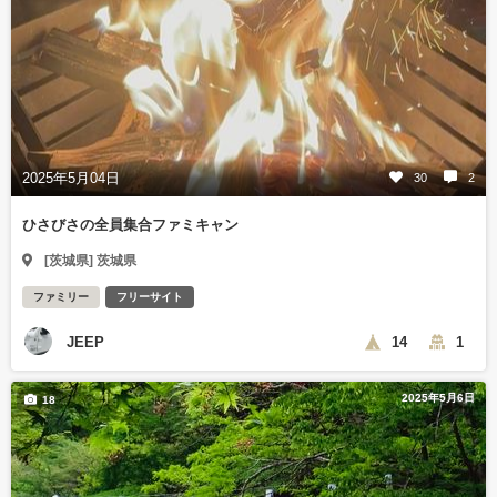
2025年5月04日
30
2
ひさびさの全員集合ファミキャン
[茨城県] 茨城県
ファミリー
フリーサイト
JEEP
14
1
2025年5月6日
18