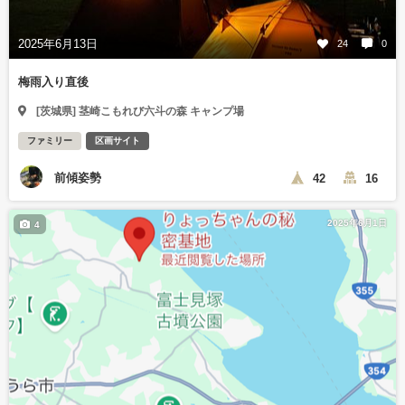
2025年6月13日
24
0
梅雨入り直後
[茨城県] 茎崎こもれび六斗の森 キャンプ場
ファミリー
区画サイト
前傾姿勢
42
16
2025年6月1日
4