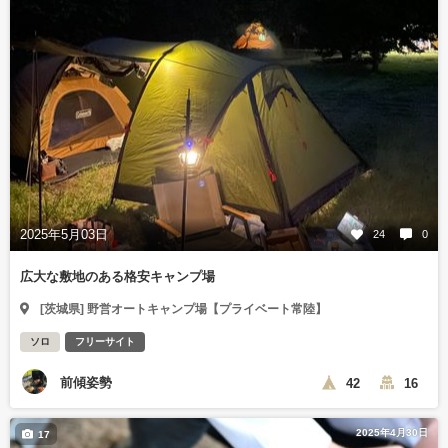
2025年5月03日
24
0
広大な敷地のある格安キャンプ場
[茨城県] 野営オートキャンプ場【プライベート常陸】
ソロ
フリーサイト
前傾姿勢
42
16
2025年4月30日
17