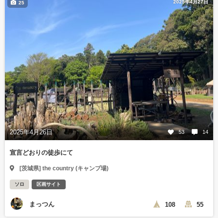
2025年4月27日
25
2025年4月26日
53
14
宣言どおりの徒歩にて
[茨城県] the country (キャンプ場)
ソロ
区画サイト
まっつん
108
55