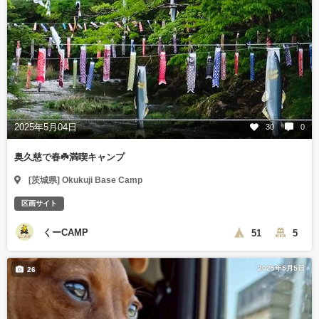
2025年5月04日
30
0
奥久慈で春☘️満喫キャンプ
[茨城県] Okukuji Base Camp
区画サイト
くーCAMP
51
5
2025年5月5日
26