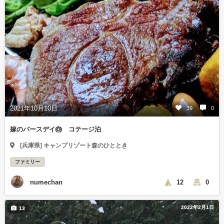
2021年10月10日
39
0
嫁のバースデイ🎂 コテージ泊
[兵庫県] キャンプリゾート森のひととき
ファミリー
numechan
12
0
2022年2月1日
13