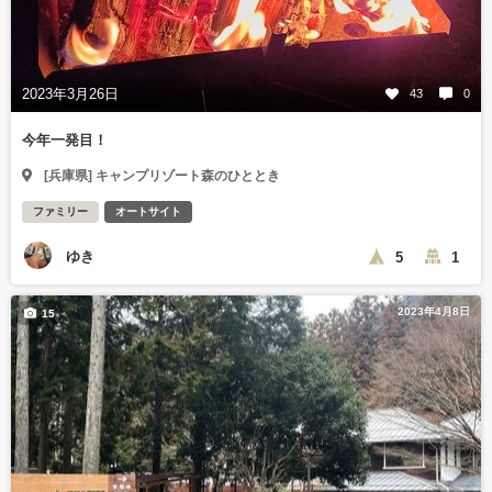
2023年3月26日
43
0
今年一発目！
[兵庫県] キャンプリゾート森のひととき
ファミリー
オートサイト
ゆき
5
1
2023年4月8日
15