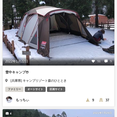
2022年1月22日
51
5
雪中キャンプ☃️
[兵庫県] キャンプリゾート森のひととき
ファミリー
オートサイト
区画サイト
もっちぃ
9
37
2021年7月29日
4