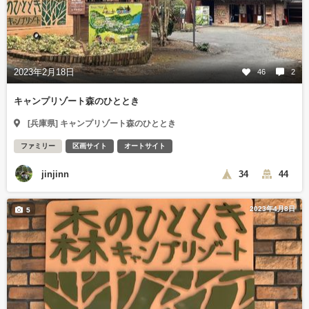
2023年2月18日
46
2
キャンプリゾート森のひととき
[兵庫県] キャンプリゾート森のひととき
ファミリー
区画サイト
オートサイト
jinjinn
34
44
2023年4月8日
5