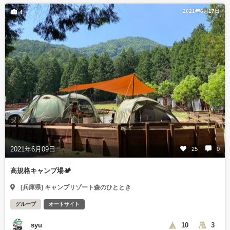
2021年6月17日
4
2021年6月09日
25
0
高規格キャンプ場🏕
[兵庫県] キャンプリゾート森のひととき
グループ
オートサイト
syu
10
3