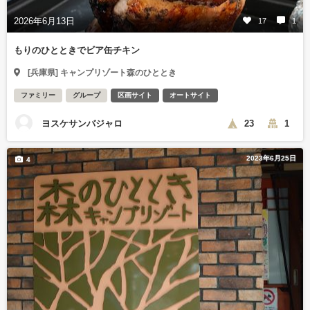
2026年6月13日
17
1
もりのひとときでビア缶チキン
[兵庫県] キャンプリゾート森のひととき
ファミリー
グループ
区画サイト
オートサイト
ヨスケサンバジャロ
23
1
2023年6月25日
4