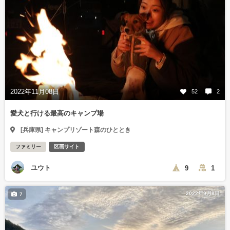
2022年11月08日
52
2
愛犬と行ける最高のキャンプ場
[兵庫県] キャンプリゾート森のひととき
ファミリー
区画サイト
ユウト
9
1
2022年9月8日
7