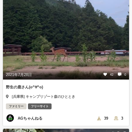
2021年7月28日
42
0
野生の鹿さん(o^∀^o)
[兵庫県] キャンプリゾート森のひととき
ファミリー
フリーサイト
AGちゃんねる
39
3