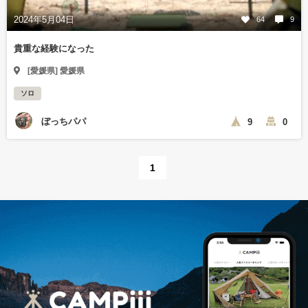
2024年5月04日
64
9
貴重な経験になった
[愛媛県] 愛媛県
ソロ
ぼっちパパ
9
0
1