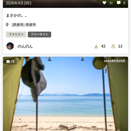
2026年4月29日
33
8
まさかの。。
[愛媛県] 愛媛県
ファミリー
フリーサイト
のんのん
43
13
2024年5月25日
73