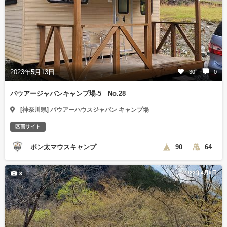
2023年5月13日
30
0
バウアージャパンキャンプ場-5 No.28
[神奈川県] バウアーハウスジャパン キャンプ場
区画サイト
ポン太マウスキャンプ
90
64
2023年4月9日
3