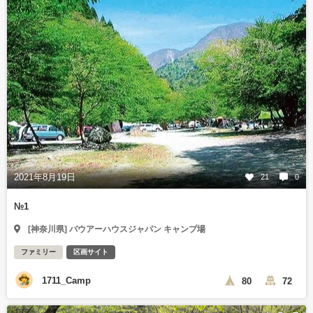
2021年8月19日
21
0
№1
[神奈川県] バウアーハウスジャパン キャンプ場
ファミリー
区画サイト
1711_Camp
80
72