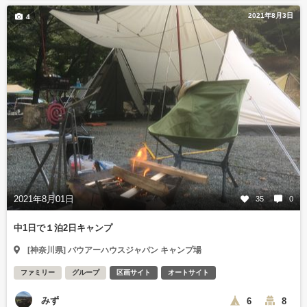
2021年8月3日
4
2021年8月01日
35
0
中1日で１泊2日キャンプ
[神奈川県] バウアーハウスジャパン キャンプ場
ファミリー
グループ
区画サイト
オートサイト
みず
6
8