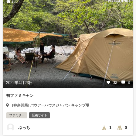
2022年4月28日
2
2022年4月23日
32
0
初ファミキャン
[神奈川県] バウアーハウスジャパン キャンプ場
ファミリー
区画サイト
ぶっち
1
0