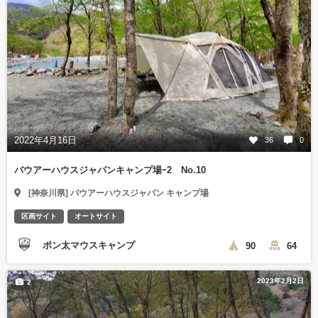
2022年4月16日
36
0
バウアーハウスジャパンキャンプ場ｰ2 No.10
[神奈川県] バウアーハウスジャパン キャンプ場
区画サイト
オートサイト
ポン太マウスキャンプ
90
64
2023年2月2日
2