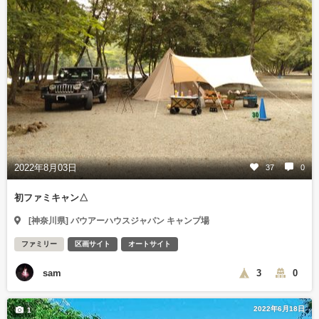
2022年8月03日
37
0
初ファミキャン△
[神奈川県] バウアーハウスジャパン キャンプ場
ファミリー
区画サイト
オートサイト
sam
3
0
2022年6月18日
1