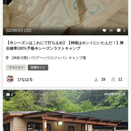
2023年9月23日
48
0
【今シーズンはこれにて打ち止め】【神様はホントにいたんだ！】降
水確率100%予報今シーズンラストキャンプ
[神奈川県] バウアーハウスジャパン キャンプ場
ファミリー
区画サイト
ひなはる
18
11
2023年7月17日
2