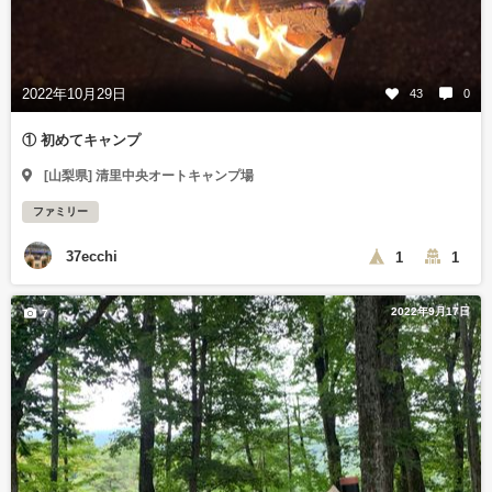
2022年10月29日
43
0
① 初めてキャンプ
[山梨県] 清里中央オートキャンプ場
ファミリー
37ecchi
1
1
2022年9月17日
7