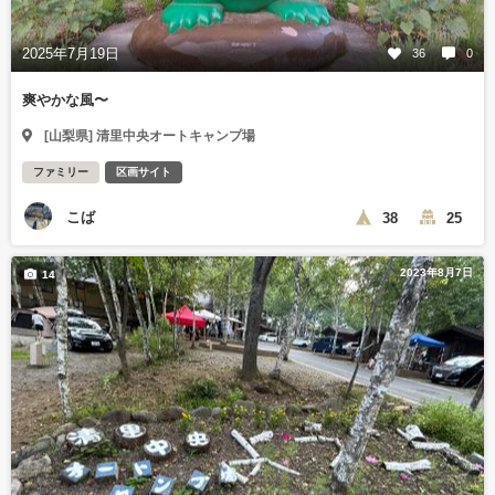
2025年7月19日
36
0
爽やかな風〜
[山梨県] 清里中央オートキャンプ場
ファミリー
区画サイト
こば
38
25
2023年8月7日
14