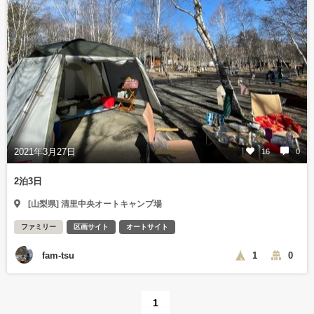
2021年3月27日
16
0
2泊3日
[山梨県] 清里中央オートキャンプ場
ファミリー
区画サイト
オートサイト
fam-tsu
1
0
1