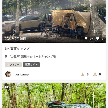
2021年9月19日
19
2
6th 高原キャンプ
[山梨県] 清里中央オートキャンプ場
ファミリー
区画サイト
taa_camp
6
0
2021年6月25日
4