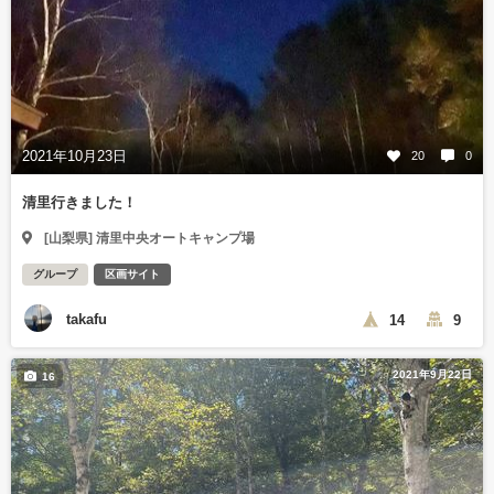
2021年10月23日
20
0
清里行きました！
[山梨県] 清里中央オートキャンプ場
グループ
区画サイト
takafu
14
9
2021年9月22日
16