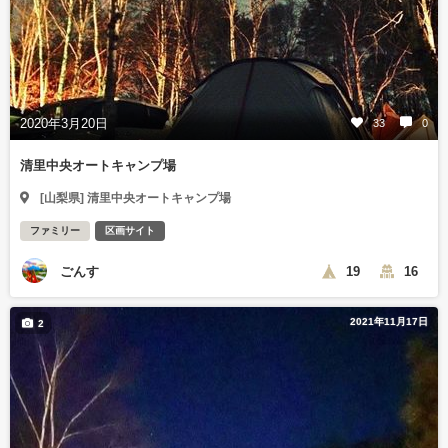
2020年3月20日
33
0
清里中央オートキャンプ場
[山梨県] 清里中央オートキャンプ場
ファミリー
区画サイト
ごんす
19
16
2021年11月17日
2