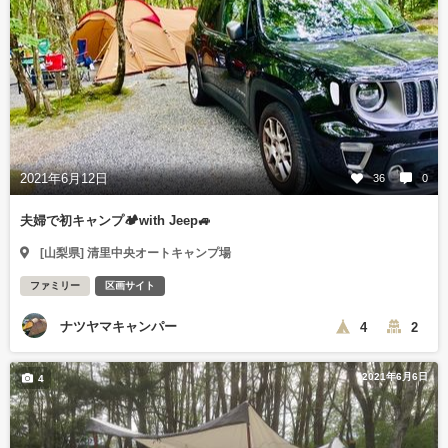
2021年6月12日
36
0
夫婦で初キャンプ🏕with Jeep🚙
[山梨県] 清里中央オートキャンプ場
ファミリー
区画サイト
ナツヤマキャンパー
4
2
2021年6月6日
4