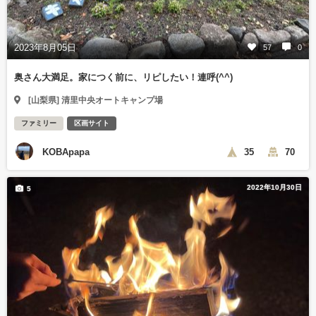
2023年8月05日
57
0
奥さん大満足。家につく前に、リピしたい！連呼(^^)
[山梨県] 清里中央オートキャンプ場
ファミリー
区画サイト
KOBApapa
35
70
2022年10月30日
5