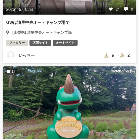
2026年5月03日
24
0
GWは清里中央オートキャンプ場で
[山梨県] 清里中央オートキャンプ場
ファミリー
区画サイト
オートサイト
いっちー
6
2
2025年7月20日
14