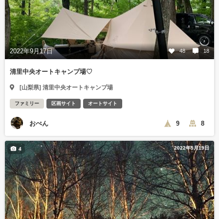
2022年9月17日
48
18
清里中央オートキャンプ場♡
[山梨県] 清里中央オートキャンプ場
ファミリー
区画サイト
オートサイト
おぺん
9
8
2022年5月19日
4