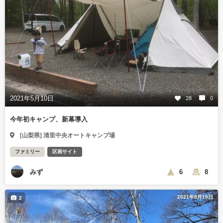
2021年5月10日
28
0
今年初キャンプ、新幕導入
[山梨県] 清里中央オートキャンプ場
ファミリー
区画サイト
みず
6
8
2021年5月19日
2