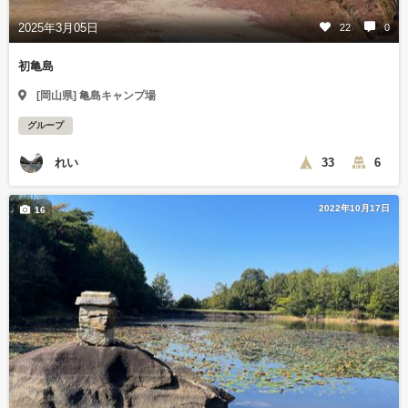
2025年3月05日
22
0
初亀島
[岡山県] 亀島キャンプ場
グループ
れい
33
6
2022年10月17日
16