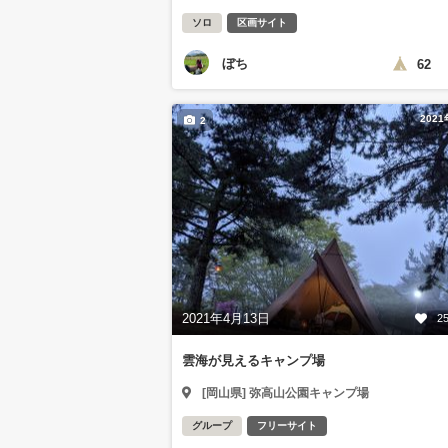
ソロ
区画サイト
ぼち
62
202
2
2021年4月13日
2
雲海が見えるキャンプ場
[岡山県] 弥高山公園キャンプ場
グループ
フリーサイト