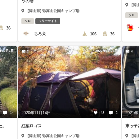
うの巻
[岡
[岡山県] 弥高山公園キャンプ場
ソロ
ソロ
フリーサイト
36
ちろ犬
106
36
2年12月2日
2022年9月28日
2
4
2020年11月14日
2021年
14
43
2
た。
紅葉ロゴス
末っ子
[岡山県] 弥高山公園キャンプ場
[岡