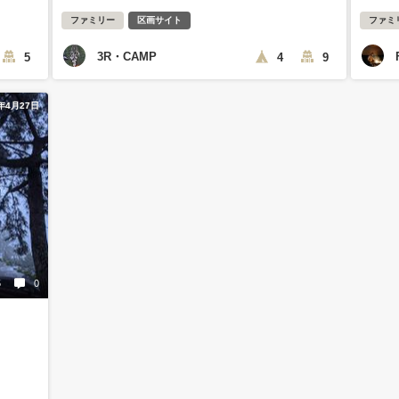
ファミリー
区画サイト
ファミ
3R・CAMP
5
4
9
1年4月27日
5
0