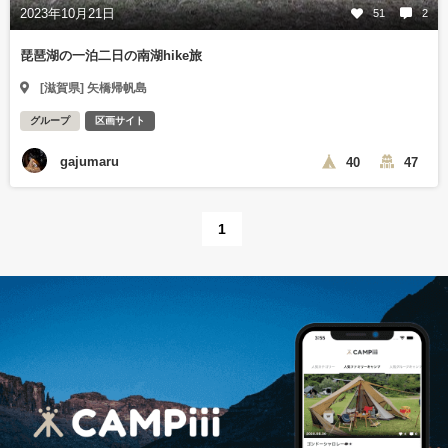
2023年10月21日
51
2
琵琶湖の一泊二日の南湖hike旅
[滋賀県] 矢橋帰帆島
グループ
区画サイト
gajumaru
40
47
1