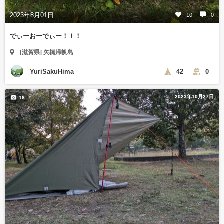
2023年8月01日
10
0
でぃーおーでぃー！！！
[滋賀県] 矢橋帰帆島
YuriSakuHima
42
0
2023年10月27日
18