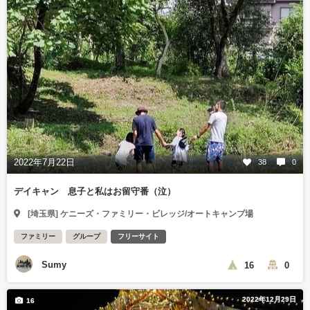
2022年7月22日
38
0
デイキャン 息子と私はお留守番（泣）
[埼玉県] ケニーズ・ファミリー・ビレッジ/オートキャンプ場
ファミリー
グループ
フリーサイト
Sumy
16
0
2022年12月29日
16