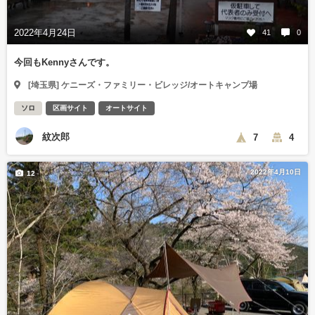
2022年4月24日
41
0
今回もKennyさんです。
[埼玉県] ケニーズ・ファミリー・ビレッジ/オートキャンプ場
ソロ
区画サイト
オートサイト
紋次郎
7
4
2022年4月10日
12