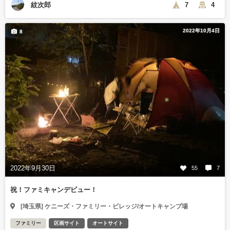
紋次郎
7
4
2022年10月4日
8
2022年9月30日
55
7
祝！ファミキャンデビュー！
[埼玉県] ケニーズ・ファミリー・ビレッジ/オートキャンプ場
ファミリー
区画サイト
オートサイト