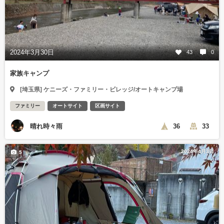
2024年3月30日
43
0
家族キャンプ
[埼玉県] ケニーズ・ファミリー・ビレッジ/オートキャンプ場
ファミリー
オートサイト
区画サイト
晴れ時々雨
36
33
2024年4月3日
5