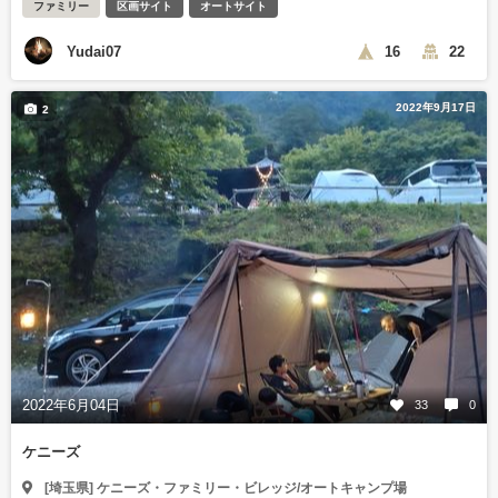
ファミリー
区画サイト
オートサイト
Yudai07
16
22
2022年9月17日
2
2022年6月04日
33
0
ケニーズ
[埼玉県] ケニーズ・ファミリー・ビレッジ/オートキャンプ場