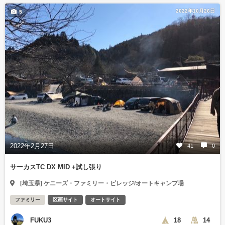
2022年10月26日
5
2022年2月27日
41
0
サーカスTC DX MID +試し張り
[埼玉県] ケニーズ・ファミリー・ビレッジ/オートキャンプ場
ファミリー
区画サイト
オートサイト
FUKU3
18
14