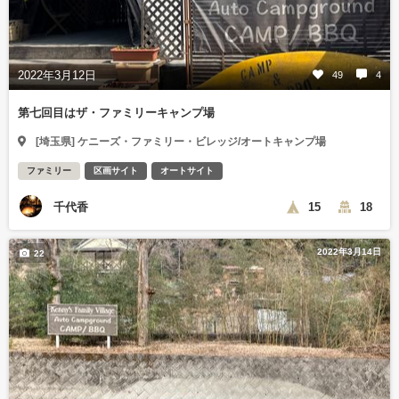
2022年3月12日
49
4
第七回目はザ・ファミリーキャンプ場
[埼玉県] ケニーズ・ファミリー・ビレッジ/オートキャンプ場
ファミリー
区画サイト
オートサイト
千代香
15
18
2022年3月14日
22