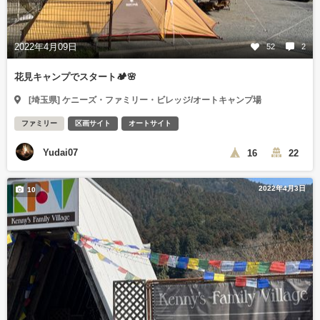
2022年4月09日
52
2
花見キャンプでスタート🏕🌸
[埼玉県] ケニーズ・ファミリー・ビレッジ/オートキャンプ場
ファミリー
区画サイト
オートサイト
Yudai07
16
22
2022年4月3日
10