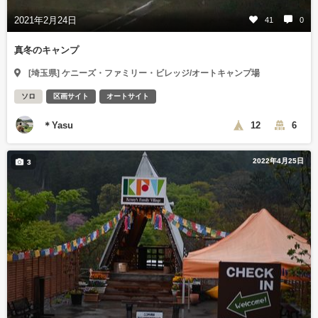
2021年2月24日
41
0
真冬のキャンプ
[埼玉県] ケニーズ・ファミリー・ビレッジ/オートキャンプ場
ソロ
区画サイト
オートサイト
＊Yasu
12
6
2022年4月25日
3