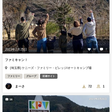
2023年2月25日
97
7
ファミキャン！
[埼玉県] ケニーズ・ファミリー・ビレッジ/オートキャンプ場
ファミリー
グループ
区画サイト
まーさ
72
1
2023年2月26日
16