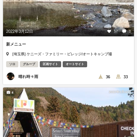
2022年3月12日
57
0
新メニュー
[埼玉県] ケニーズ・ファミリー・ビレッジ/オートキャンプ場
ソロ
グループ
区画サイト
オートサイト
晴れ時々雨
36
33
2022年3月12日
4