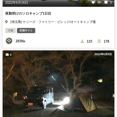
2022年6月16日
89
8
夜勤明けのソロキャンプ1日目
[埼玉県] ケニーズ・ファミリー・ビレッジ/オートキャンプ場
ソロ
区画サイト
283Ns
115
178
2022年5月9日
3