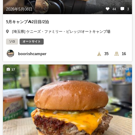
2026年5月08日
44
3
5月キャンプ⛺️2日目/2泊
[埼玉県] ケニーズ・ファミリー・ビレッジ/オートキャンプ場
ソロ
オートサイト
boorishcamper
35
16
5月9日
17