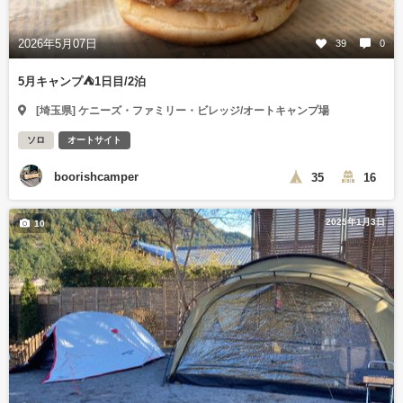
2026年5月07日
39
0
5月キャンプ⛺️1日目/2泊
[埼玉県] ケニーズ・ファミリー・ビレッジ/オートキャンプ場
ソロ
オートサイト
boorishcamper
35
16
2025年1月3日
10