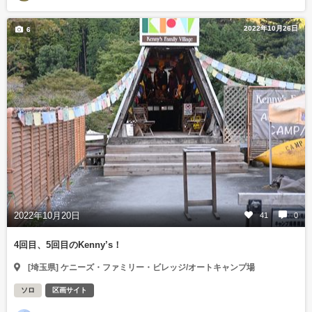
2022年10月26日
6
2022年10月20日
41
0
4回目、5回目のKenny’s！
[埼玉県] ケニーズ・ファミリー・ビレッジ/オートキャンプ場
ソロ
区画サイト