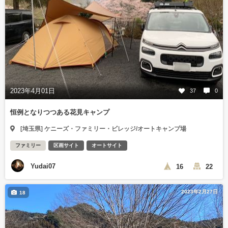
2023年4月01日
37
0
恒例となりつつある花見キャンプ
[埼玉県] ケニーズ・ファミリー・ビレッジ/オートキャンプ場
ファミリー
区画サイト
オートサイト
Yudai07
16
22
2023年2月27日
18