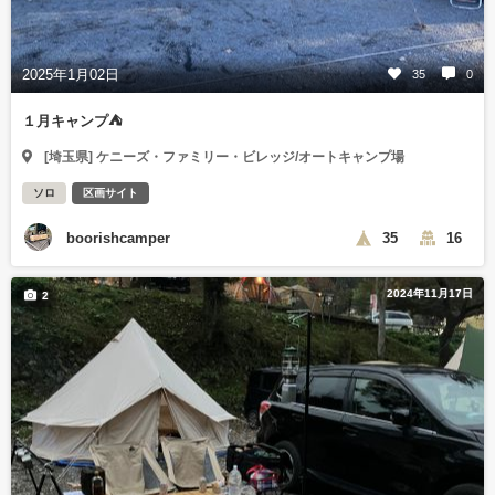
2025年1月02日
35
0
１月キャンプ⛺️
[埼玉県] ケニーズ・ファミリー・ビレッジ/オートキャンプ場
ソロ
区画サイト
boorishcamper
35
16
2024年11月17日
2