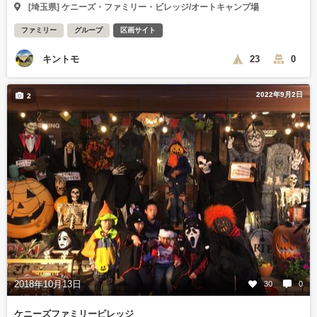
[埼玉県] ケニーズ・ファミリー・ビレッジ/オートキャンプ場
ファミリー
グループ
区画サイト
キントモ
23
0
2022年9月2日
2
2018年10月13日
30
0
ケニーズファミリービレッジ