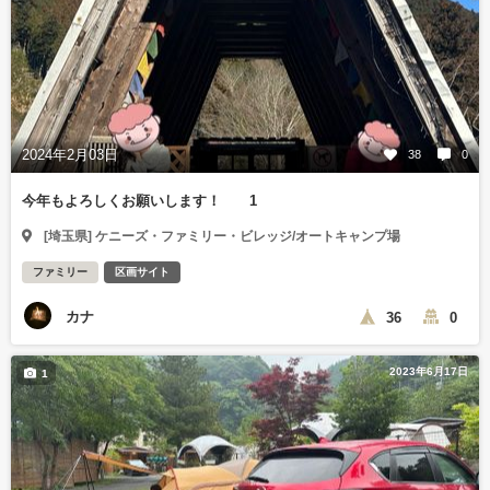
2024年2月03日
38
0
今年もよろしくお願いします！ 1
[埼玉県] ケニーズ・ファミリー・ビレッジ/オートキャンプ場
ファミリー
区画サイト
カナ
36
0
2023年6月17日
1