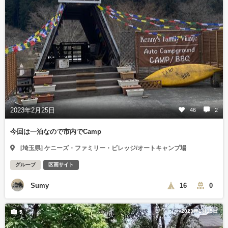
2023年2月25日
46
2
今回は一泊なので市内でCamp
[埼玉県] ケニーズ・ファミリー・ビレッジ/オートキャンプ場
グループ
区画サイト
Sumy
16
0
2023年1月15日
5