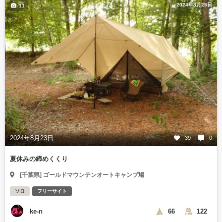
2024年8月25日
11
2024年8月23日
39
0
夏休みの締めくくり
[千葉県] ゴールドマウンテンオートキャンプ場
ソロ
フリーサイト
ke-n
66
122