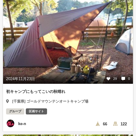
2024年11月23日
29
0
初キャンプにもってこいの秋晴れ
[千葉県] ゴールドマウンテンオートキャンプ場
グループ
区画サイト
ke-n
66
122