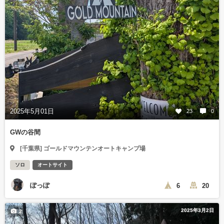
2025年5月01日
23
0
GWの谷間
[千葉県] ゴールドマウンテンオートキャンプ場
ソロ
オートサイト
ぽっぽ
6
20
2025年3月2日
2