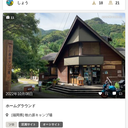
しょう
18
21
2022年10月9日
11
2022年10月08日
71
13
ホームグラウンド
[福岡県] 牧の原キャンプ場
ソロ
区画サイト
オートサイト