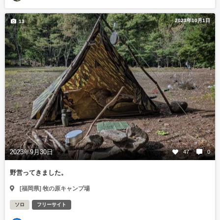
2023年10月1日
13
2023年9月30日
47
0
野営ってきました。
[福岡県] 牧の原キャンプ場
ソロ
フリーサイト