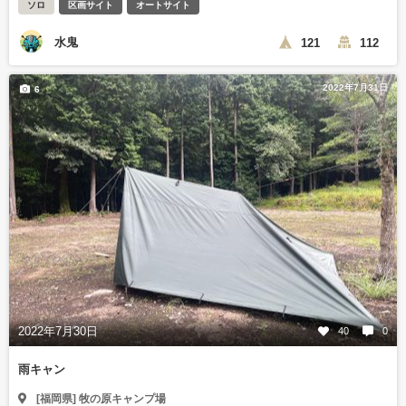
ソロ
区画サイト
オートサイト
水鬼
121
112
2022年7月31日
6
2022年7月30日
40
0
雨キャン
[福岡県] 牧の原キャンプ場