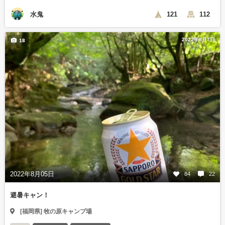
水鬼
121
112
2022年8月7日
18
2022年8月05日
84
22
避暑キャン！
[福岡県] 牧の原キャンプ場