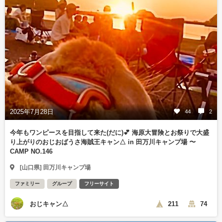
2025年7月28日
44
2
今年もワンピースを目指して来た(だに)💕 海原大冒険とお祭りで大盛
り上がりのおじおばうさ海賊王キャン△ in 田万川キャンプ場 〜
CAMP NO.146
[山口県] 田万川キャンプ場
ファミリー
グループ
フリーサイト
おじキャン△
211
74