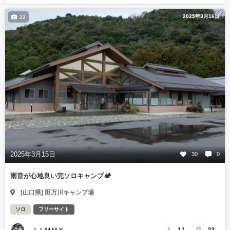
2025年3月16日
22
2025年3月15日
30
0
雨音が心地良い完ソロキャンプ🏕️
[山口県] 田万川キャンプ場
ソロ
フリーサイト