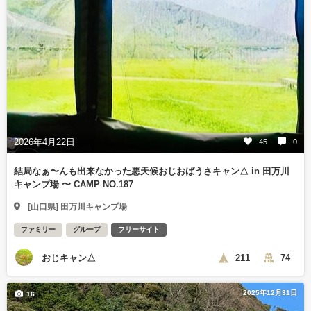
2026年4月22日
45
0
結局なぁ〜んも出来なかった悪天候おじおばうさキャン△ in 田万川
キャンプ場 〜 CAMP NO.187
[山口県] 田万川キャンプ場
ファミリー
グループ
フリーサイト
おじキャン△
211
74
2025年12月31日
16