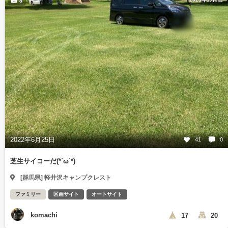
8
2022年6月25日
41
0
芝生サイコーだ(*´ω`*)
[群馬県] 軽井沢キャンプクレスト
ファミリー
区画サイト
オートサイト
komachi
17
20