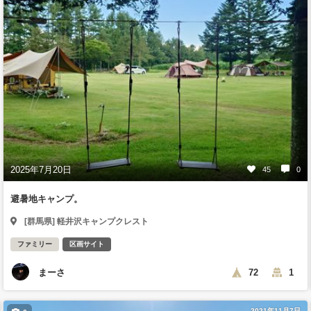
2025年7月20日
45
0
避暑地キャンプ。
[群馬県] 軽井沢キャンプクレスト
ファミリー
区画サイト
まーさ
72
1
2021年11月7日