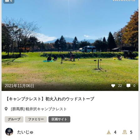
6
2021年11月06日
22
0
【キャンプクレスト】初火入れのウッドストーブ
[群馬県] 軽井沢キャンプクレスト
グループ
ファミリー
区画サイト
たいじゅ
4
5