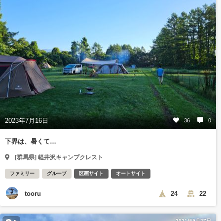
2023年7月16日
36
0
下界は、暑くて…
[群馬県] 軽井沢キャンプクレスト
ファミリー
グループ
区画サイト
オートサイト
tooru
24
22
2021年9月27日