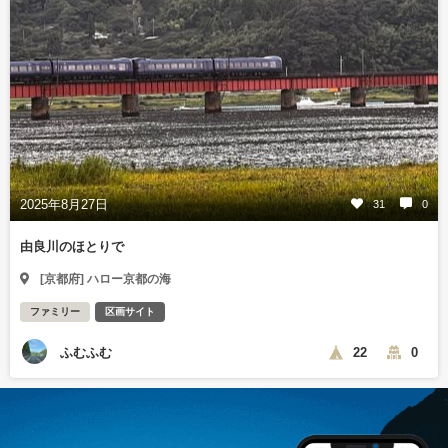
2025年8月27日
31
0
由良川のほとりで
[京都府] ハロー京都の海
ファミリー
区画サイト
ふむふむ
22
0