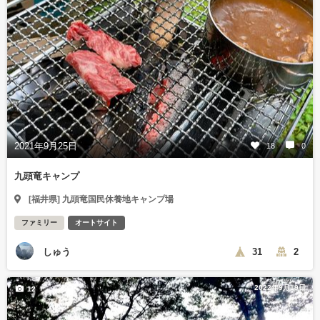
2021年9月25日
18
0
九頭竜キャンプ
[福井県] 九頭竜国民休養地キャンプ場
ファミリー
オートサイト
しゅう
31
2
2022年9月19日
12