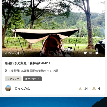
2022年9月17日
38
0
急遽行き先変更！森林浴CAMP！
[福井県] 九頭竜国民休養地キャンプ場
ファミリー
オートサイト
じゅんのん
14
4