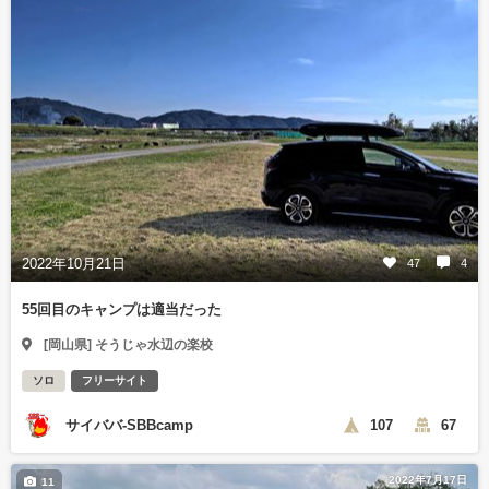
2022年10月21日
47
4
55回目のキャンプは適当だった
[岡山県] そうじゃ水辺の楽校
ソロ
フリーサイト
サイババ-SBBcamp
107
67
2022年7月17日
11