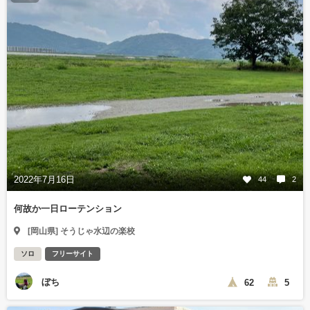
2022年7月16日
44
2
何故か一日ローテンション
[岡山県] そうじゃ水辺の楽校
ソロ
フリーサイト
ぼち
62
5