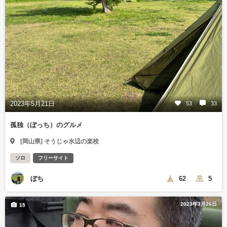
2023年5月21日
53
33
孤独（ぼっち）のグルメ
[岡山県] そうじゃ水辺の楽校
ソロ
フリーサイト
ぼち
62
5
2023年3月26日
15