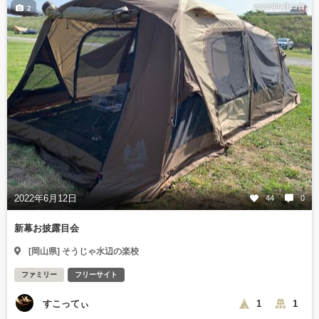
2022年6月13日
2
2022年6月12日
44
0
新幕お披露目会
[岡山県] そうじゃ水辺の楽校
ファミリー
フリーサイト
すこってぃ
1
1