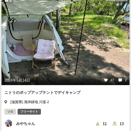
4
2024年5月14日
47
2
ニトリのポップアップテントでデイキャンプ
[滋賀県] 湖岸緑地 川道-2
ソロ
フリーサイト
みやちゃん
11
13