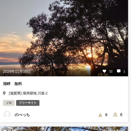
2024年11月08日
32
1
湖畔 無料
[滋賀県] 湖岸緑地 川道-2
ソロ
フリーサイト
のべっち
6
0
2023年10月27日