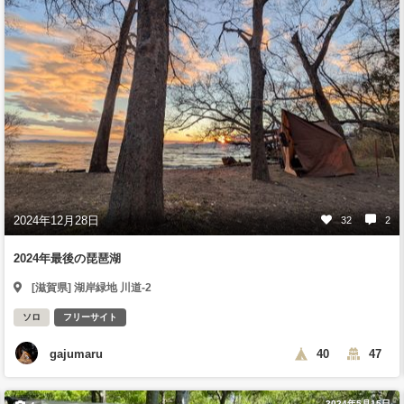
2024年12月28日
32
2
2024年最後の琵琶湖
[滋賀県] 湖岸緑地 川道-2
ソロ
フリーサイト
gajumaru
40
47
2024年5月15日