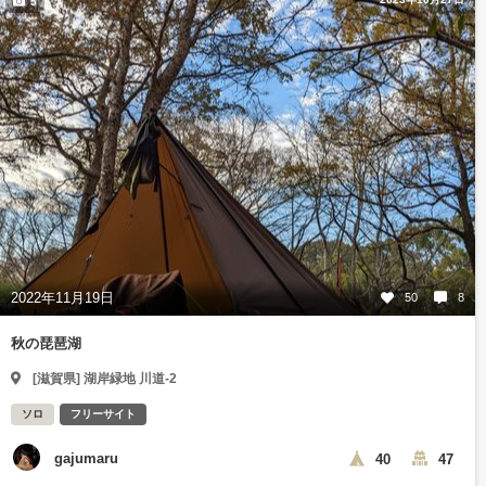
5
2022年11月19日
50
8
秋の琵琶湖
[滋賀県] 湖岸緑地 川道-2
ソロ
フリーサイト
gajumaru
40
47