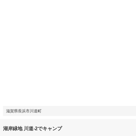
滋賀県長浜市川道町
湖岸緑地 川道-2でキャンプ