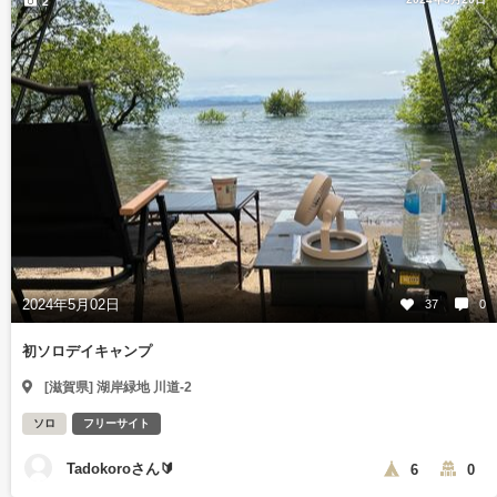
2
2024年5月02日
37
0
初ソロデイキャンプ
[滋賀県] 湖岸緑地 川道-2
ソロ
フリーサイト
Tadokoroさん🔰
6
0