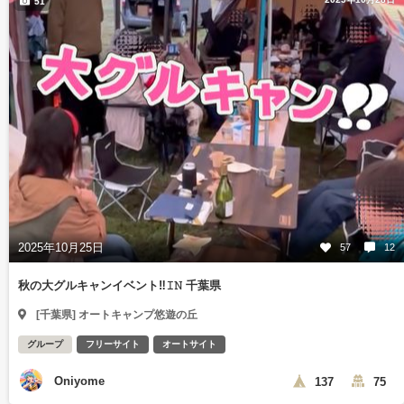
51
2025年10月25日
57
12
秋の大グルキャンイベント‼️𝙸𝙽 千葉県
[千葉県] オートキャンプ悠遊の丘
グループ
フリーサイト
オートサイト
Oniyome
137
75