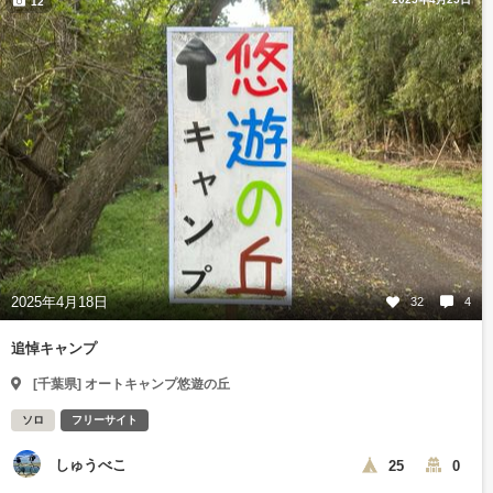
12
2025年4月18日
32
4
追悼キャンプ
[千葉県] オートキャンプ悠遊の丘
ソロ
フリーサイト
しゅうべこ
25
0