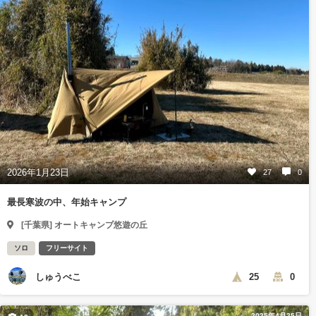
2026年1月23日
27
0
最長寒波の中、年始キャンプ
[千葉県] オートキャンプ悠遊の丘
ソロ
フリーサイト
しゅうべこ
25
0
2025年4月25日