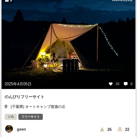
9
2025年4月05日
33
0
のんびりフリーサイト
[千葉県] オートキャンプ悠遊の丘
ソロ
フリーサイト
geen
26
22