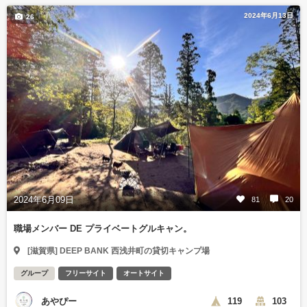
2024年6月13日
26
2024年6月09日
81
20
職場メンバー DE プライベートグルキャン。
[滋賀県] DEEP BANK 西浅井町の貸切キャンプ場
グループ
フリーサイト
オートサイト
あやぴー
119
103