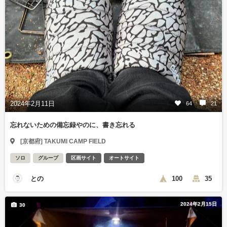
2024年2月11日
64
21
忘れないための備忘録やのに、書き忘れる
[京都府] TAKUMI CAMP FIELD
ソロ
グループ
区画サイト
オートサイト
との
100
35
2024年2月15日
30