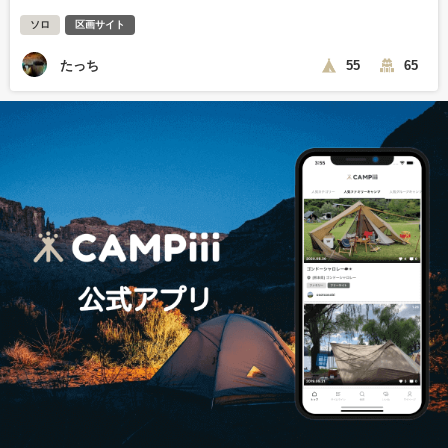
ソロ
区画サイト
たっち
55
65