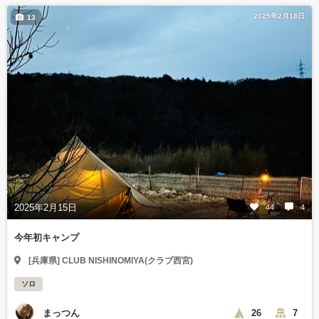
2025年2月18日
13
2025年2月15日
44
4
今年初キャンプ
[兵庫県] CLUB NISHINOMIYA(クラブ西宮)
ソロ
まっつん
26
7