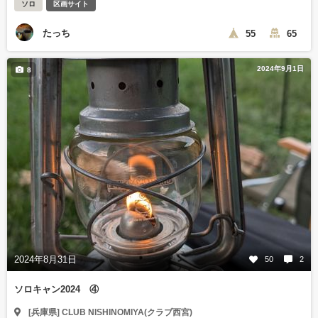
ソロ
区画サイト
たっち
55
65
2024年9月1日
8
2024年8月31日
50
2
ソロキャン2024 ④
[兵庫県] CLUB NISHINOMIYA(クラブ西宮)