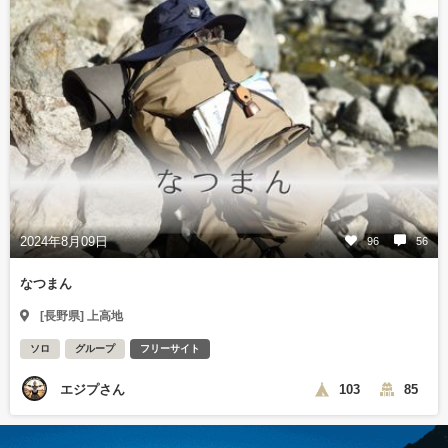
2024年8月09日
96
56
なつまん
[長野県] 上高地
ソロ
グループ
フリーサイト
エジプさん
103
85