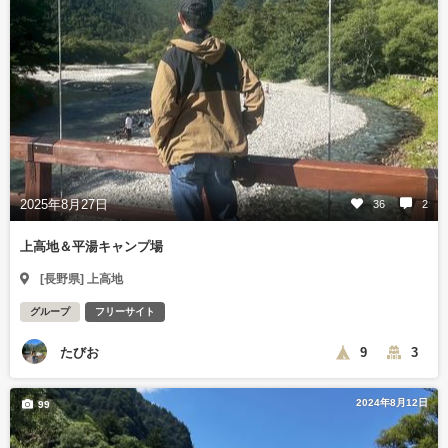
2025年8月27日
36
2
上高地＆平湯キャンプ場
[長野県] 上高地
グループ
フリーサイト
たびお
9
3
2024年8月12日
99