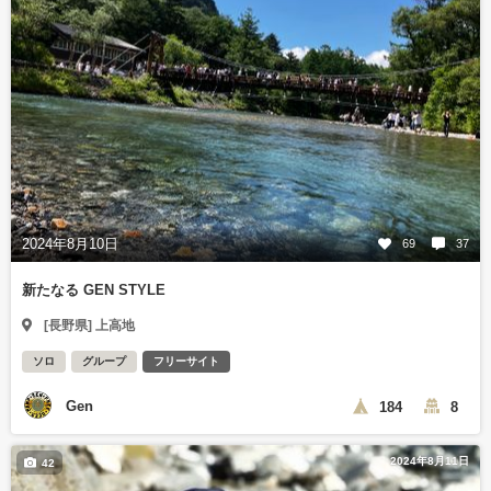
2024年8月10日
69
37
新たなる GEN STYLE
[長野県] 上高地
ソロ
グループ
フリーサイト
Gen
184
8
2024年8月11日
42