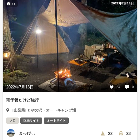
2022年7月18日
11
2022年7月13日
54
0
雨予報だけど強行
[山梨県] とやの沢・オートキャンプ場
ソロ
区画サイト
オートサイト
まっぴぃ
22
23