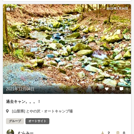
2022年1月26日
3
2021年12月04日
38
0
過去キャン。。。！
[山梨県] とやの沢・オートキャンプ場
グループ
オートサイト
むらみー
2
0