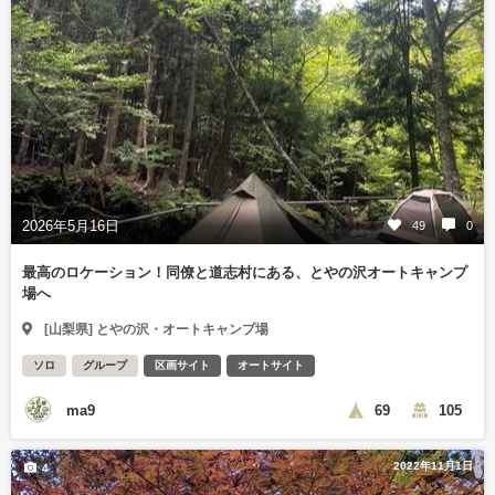
2026年5月16日
49
0
最高のロケーション！同僚と道志村にある、とやの沢オートキャンプ
場へ
[山梨県] とやの沢・オートキャンプ場
ソロ
グループ
区画サイト
オートサイト
ma9
69
105
2022年11月1日
4