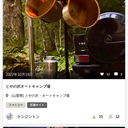
2022年10月14日
82
8
とやの沢オートキャンプ場
[山梨県] とやの沢・オートキャンプ場
ファミリー
区画サイト
ケンジントン
15
12