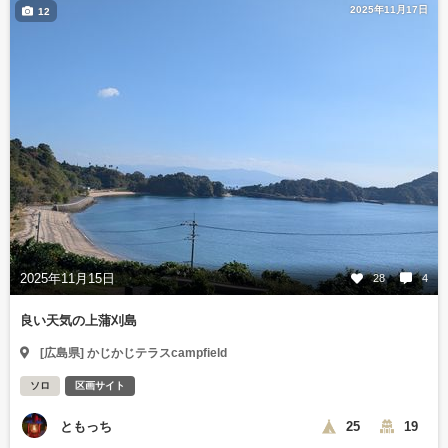
2025年11月17日
12
2025年11月15日
28
4
良い天気の上蒲刈島
[広島県] かじかじテラスcampfield
ソロ
区画サイト
ともっち
25
19