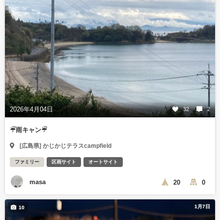
2026年4月04日
32
2
☔︎雨キャン☔︎
[広島県] かじかじテラスcampfield
ファミリー
区画サイト
オートサイト
masa
20
0
1月7日
10