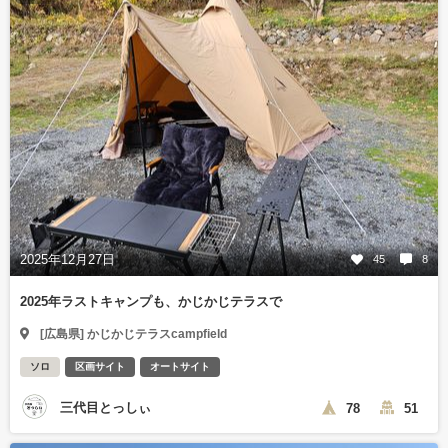
2025年12月27日
45
8
2025年ラストキャンプも、かじかじテラスで
[広島県] かじかじテラスcampfield
ソロ
区画サイト
オートサイト
三代目とっしぃ
78
51