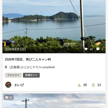
2026年6月13日
40
2
2026年7回目、再び二人キャン👬
[広島県] かじかじテラスcampfield
ファミリー
区画サイト
わいげ
25
13
4月9日
16