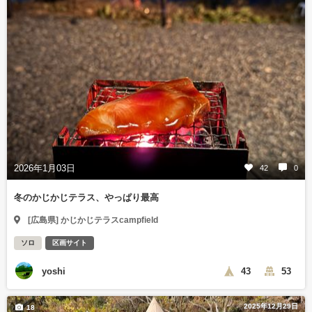
2026年1月03日
42
0
冬のかじかじテラス、やっぱり最高
[広島県] かじかじテラスcampfield
ソロ
区画サイト
yoshi
43
53
2025年12月29日
18