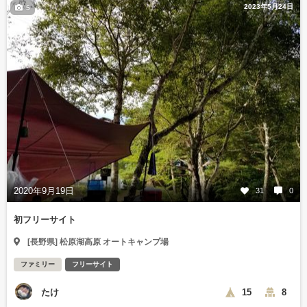
2023年5月24日
5
2020年9月19日
31
0
初フリーサイト
[長野県] 松原湖高原 オートキャンプ場
ファミリー
フリーサイト
たけ
15
8