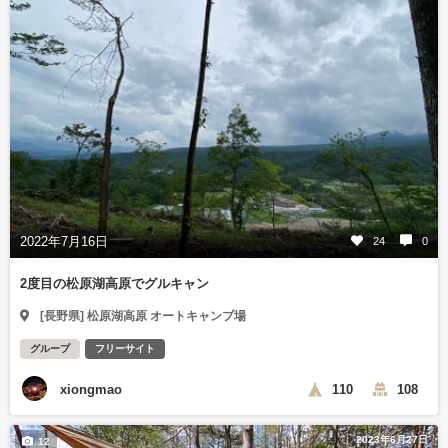
2022年7月16日
24
0
2度目の松原湖高原でグルキャン
[長野県] 松原湖高原 オートキャンプ場
グループ
フリーサイト
xiongmao
110
108
2023年6月27日
12