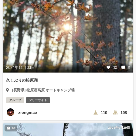
2024年11月03日
32
0
久しぶりの松原湖
[長野県] 松原湖高原 オートキャンプ場
グループ
フリーサイト
xiongmao
110
108
2023年6月29日
20