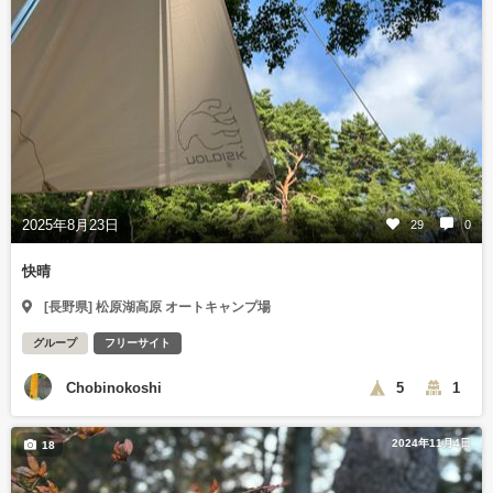
2025年8月23日
29
0
快晴
[長野県] 松原湖高原 オートキャンプ場
グループ
フリーサイト
Chobinokoshi
5
1
2024年11月4日
18