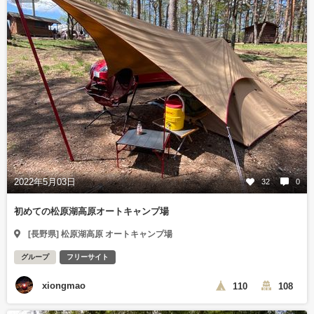
2022年5月03日
32
0
初めての松原湖高原オートキャンプ場
[長野県] 松原湖高原 オートキャンプ場
グループ
フリーサイト
xiongmao
110
108