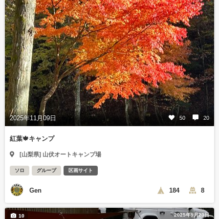
2025年11月09日
50
20
紅葉🍁キャンプ
[山梨県] 山伏オートキャンプ場
ソロ
グループ
区画サイト
Gen
184
8
2025年9月23日
10