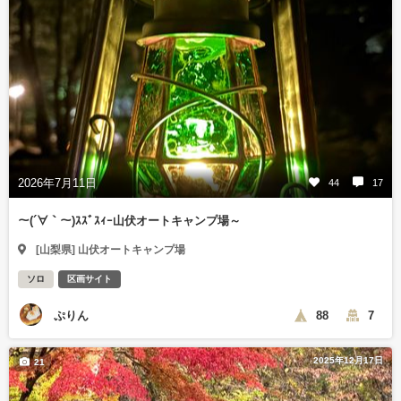
2026年7月11日
44
17
～(´∀｀～)ｽｽﾞｽｨｰ山伏オートキャンプ場～
[山梨県] 山伏オートキャンプ場
ソロ
区画サイト
ぷりん
88
7
2025年12月17日
21