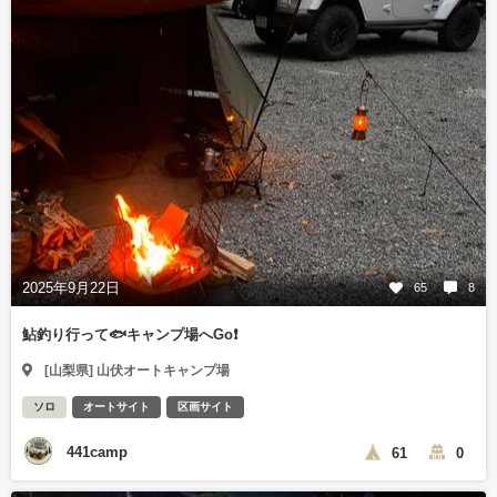
2025年9月22日
65
8
鮎釣り行って🐟キャンプ場へGo❗️
[山梨県] 山伏オートキャンプ場
ソロ
オートサイト
区画サイト
441camp
61
0