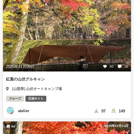
2025年11月09日
60
10
紅葉の山伏グルキャン
[山梨県] 山伏オートキャンプ場
グループ
区画サイト
atelier
97
149
2025年11月11日
64