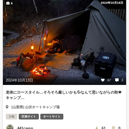
2024年10月18日
8
2024年10月13日
67
2
老体にロースタイル…そろそろ厳しいかも💦なんて思いながらの秋🍁
キャンプ…
[山梨県] 山伏オートキャンプ場
ソロ
区画サイト
オートサイト
441camp
61
0