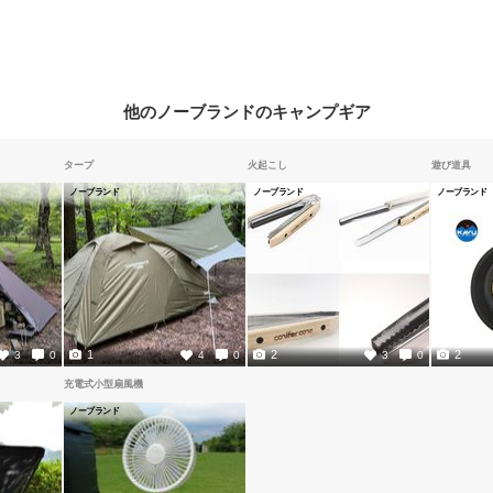
他のノーブランドのキャンプギア
タープ
火起こし
遊び道具
ノーブランド
ノーブランド
ノーブランド
1
2
2
3
0
4
0
3
0
充電式小型扇風機
ノーブランド