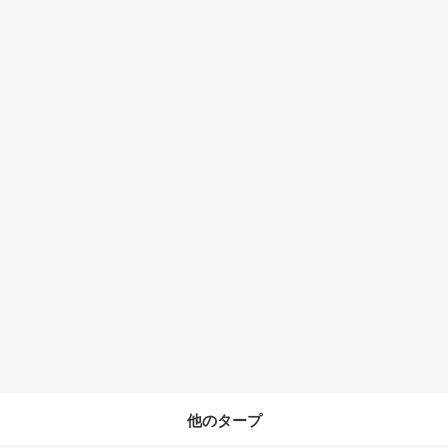
他のタープ