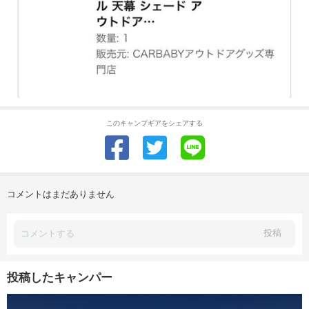
このキャンプギアをシェアする
コメントはまだありません
投稿
投稿したキャンパー