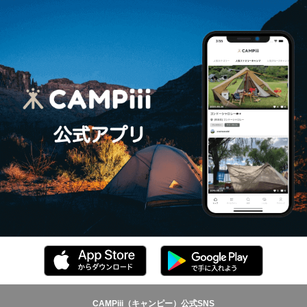
CAMPiii（キャンピー）公式SNS