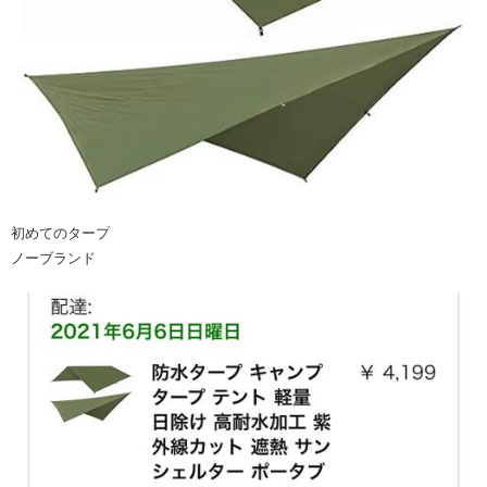
初めてのタープ
ノーブランド