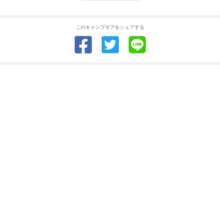
このキャンプギアをシェアする