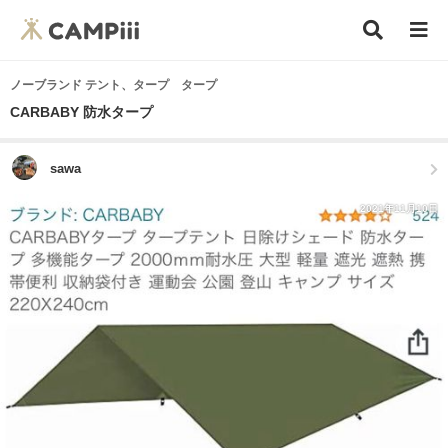
ノーブランド テント、タープ タープ
CARBABY 防水タープ
sawa
2021年11月10日