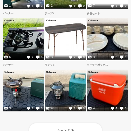
1
1
7
4
0
5
0
3
0
バーナー
テーブル
食器セット
Coleman
Coleman
Coleman
6
3
3
9
0
2
0
3
0
バーナー
ランタン
クーラーボックス
Coleman
Coleman
Coleman
3
4
4
3
0
3
0
4
0
もっとみる