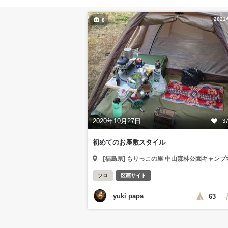
202
8
2020年10月27日
3
初めてのお座敷スタイル
[福島県] もりっこの里 中山森林公園キャンプ
ソロ
区画サイト
yuki papa
63