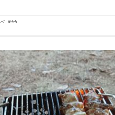
ィング 焚火台